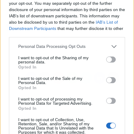
your opt-out. You may separately opt-out of the further
disclosure of your personal information by third parties on the
IAB’s list of downstream participants. This information may
Artículo anterior
Artículo siguiente
also be disclosed by us to third parties on the
IAB’s List of
La Fábrica de Software
Muk Barcelona abre una
Downstream Participants
that may further disclose it to other
ofrece sistemas con
nueva tienda en el centro
third parties.
tecnología avanzada
de Barcelona donde
para el control de
personalizan la funda
Personal Data Processing Opt Outs
vestuario profesional,
del móvil en solo 5-10
accesorios y EPIs
minutos
I want to opt-out of the Sharing of my
personal data.
Opted In
I want to opt-out of the Sale of my
Personal Data.
Opted In
I want to opt-out of processing my
Personal Data for Targeted Advertising.
Opted In
I want to opt-out of Collection, Use,
Retention, Sale, and/or Sharing of my
Personal Data that Is Unrelated with the
Purposes for which it was collected.