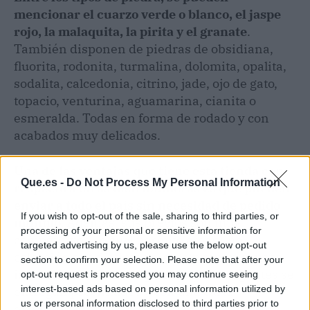
mencionar el cuarzo verde o blanco, el jaspe
rojo, la malaquita, la pirita y el granate
.
También disponen de piedras de obsidiana,
fluorita, rodonita, turmalina, dolomita, opalita,
sodalita, calcedonia, citrino, jade, ojo de gato,
topacio, venturina, aguamarina, cianita o
esmeralda. Todas en forma de rodado y con
acabados muy delicados.
Una de las ventajas que tiene esta tienda con
Que.es -
Do Not Process My Personal Information
respecto a otras distribuidoras es que pueden
enviar a todo el país sin necesidad de pedido
If you wish to opt-out of the sale, sharing to third parties, or
mínimo
. Además, sus precios son muy
processing of your personal or sensitive information for
competitivos, lo cual permite crear una
targeted advertising by us, please use the below opt-out
colección con distintas piezas y con muy poca
section to confirm your selection. Please note that after your
inversión. El envío es gratuito y los colgantes se
opt-out request is processed you may continue seeing
interest-based ads based on personal information utilized by
entregan precintados y con una carta
us or personal information disclosed to third parties prior to
explicativa.