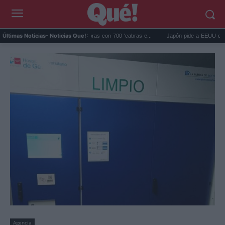
lápagos eliminó 140.000 cabras con 700 'cabras e...
Japón pide a EEUU que deje de
Últimas Noticias
- Noticias Que!:
Agencia