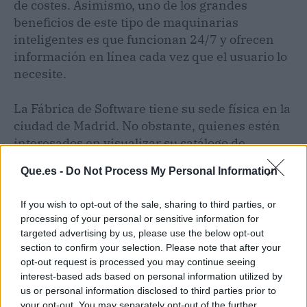
de costes. Asimismo, uno de los grandes
beneficios de este tipo de maquinarias
inteligentes es que funcionan 24/7 y ofrecen
información en línea cada vez que el usuario lo
necesite.
La Fábrica de Software tiene su sede física en la
ciudad de Madrid. No obstante, quienes estén
interesados en visualizar su catálogo de
productos pueden ingresar a su página web,
Que.es -
Do Not Process My Personal Information
donde se especifica todas las características de
su maquinaria y
software
.
If you wish to opt-out of the sale, sharing to third parties, or
processing of your personal or sensitive information for
targeted advertising by us, please use the below opt-out
section to confirm your selection. Please note that after your
opt-out request is processed you may continue seeing
interest-based ads based on personal information utilized by
us or personal information disclosed to third parties prior to
your opt-out. You may separately opt-out of the further