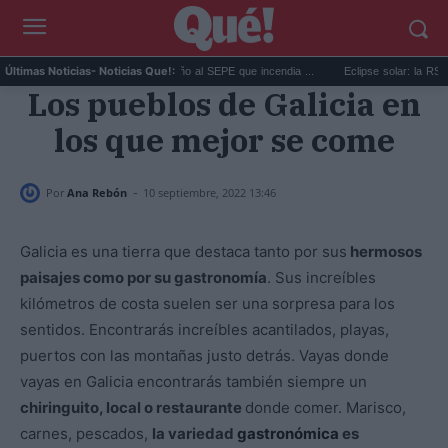
El zasca de Cristina Castaño al SEPE que incendia ...
Eclipse solar: la RSCE pide
Últimas Noticias
- Noticias Que!:
Los pueblos de Galicia en
los que mejor se come
-
Por
Ana Rebón
10 septiembre, 2022 13:46
Galicia es una tierra que destaca tanto por sus
hermosos
paisajes como por su gastronomía
. Sus increíbles
kilómetros de costa suelen ser una sorpresa para los
sentidos. Encontrarás increíbles acantilados, playas,
puertos con las montañas justo detrás. Vayas donde
vayas en Galicia encontrarás también siempre un
chiringuito, local o restaurante
donde comer. Marisco,
carnes, pescados,
la variedad
gastronómica
es