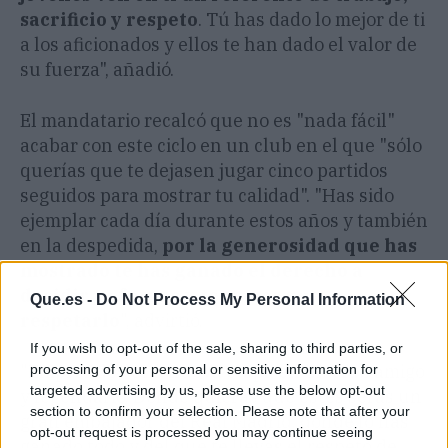
sacrificio y respeto
. Tú has dado lo mejor de ti
a los aficionados y ellos te han dado el valor de
su fuerza", añadió.
El mandatario recalcó que no es "nada fácil"
acabar con este ciclo en un club en el que "sólo
querías que te dejasen jugar cinco partidos
seguidos para mostrar tu calidad". "Has sido
ejemplar cada día durante estos años y también
en la despedida,
por la generosidad que has
mostrado te has ganado el derecho a
decidir tu futuro y tenemos que
Que.es -
Do Not Process My Personal Information
respetarlo
", advirtió.
If you wish to opt-out of the sale, sharing to third parties, or
"Emprendes una nueva etapa en un club amigo
processing of your personal or sensitive information for
targeted advertising by us, please use the below opt-out
y legendario. Donde quieras que estés serás un
section to confirm your selection. Please note that after your
gran embajador del Real Madrid, donde lo has
opt-out request is processed you may continue seeing
ganado todo y del que te llevas el respeto de