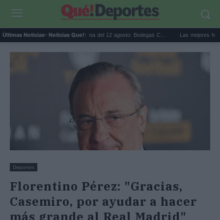
.
Eclipse solar en Cariñena del 12 agosto: Bodegas C...
Las mejores hipotecas 
Últimas Noticias
- Noticias Que!:
Deportes
Florentino Pérez: "Gracias,
Casemiro, por ayudar a hacer
más grande al Real Madrid"