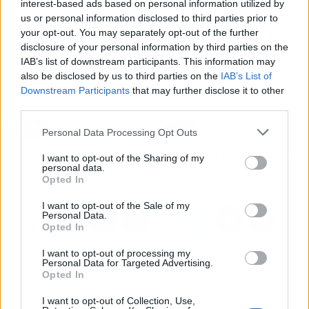
interest-based ads based on personal information utilized by
todos los madridistas que te recordarán como
us or personal information disclosed to third parties prior to
una gran leyenda. Hemos vivido juntos una
your opt-out. You may separately opt-out of the further
disclosure of your personal information by third parties on the
historia maravillosa, gracias por ayudarnos a
IAB’s list of downstream participants. This information may
hacer más grande el Real Madrid", sentenció.
also be disclosed by us to third parties on the
IAB’s List of
Downstream Participants
that may further disclose it to other
third parties.
Artículo anterior
Artículo siguiente
Esta es la fecha en que
Casemiro: "El Real
Personal Data Processing Opt Outs
Ancelotti se jubilará
Madrid seguirá ganando
porque es la identidad de
I want to opt-out of the Sharing of my
personal data.
este club"
Opted In
I want to opt-out of the Sale of my
Personal Data.
Opted In
I want to opt-out of processing my
Personal Data for Targeted Advertising.
Opted In
I want to opt-out of Collection, Use,