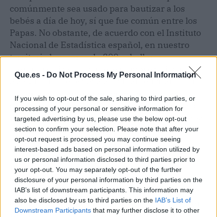
comúnmente sea usado para bautizar a los
bebés a día de hoy, sí que fue común entre los
Papas. No obstante, de acuerdo con el Instituto
Nacional de Estadística español, en nuestro
territorio hay cerca de 800 caballeros que
fueron bautizados con ese nombre y si conoces
Que.es -
Do Not Process My Personal Information
a alguno, no se te vaya a olvidar felicitarlo por
su santo, que probablemente también sea su
If you wish to opt-out of the sale, sharing to third parties, or
cumpleaños, por la costumbre de bautizar a los
processing of your personal or sensitive information for
niños con el nombre del santo que conformaba
targeted advertising by us, please use the below opt-out
la lista del santoral del día de su nacimiento.
section to confirm your selection. Please note that after your
opt-out request is processed you may continue seeing
interest-based ads based on personal information utilized by
Aunque la labor de
San Pío X Papa
fue muy
us or personal information disclosed to third parties prior to
importante y debe ser conmemorada y
your opt-out. You may separately opt-out of the further
exaltada, el día 21 de agosto el Santoral Católico
disclosure of your personal information by third parties on the
también recuerda a otros beatos y santos cuyas
IAB’s list of downstream participants. This information may
also be disclosed by us to third parties on the
IAB’s List of
obras y cuyas vidas son dignas también de ser
Downstream Participants
that may further disclose it to other
recordadas por lo que representaron para la