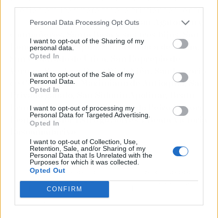
third parties.
Iglesia Católica y para toda la cristiandad, entre
los que podemos mencionar a
San Agatónico y
Personal Data Processing Opt Outs
compañeros, Santa Basa y sus tres hijos, San
I want to opt-out of the Sharing of my
Bonoso de Antioquía, Santa Ciriaca de Roma,
personal data.
Opted In
San Cuadrado de Útica, San Euprepio de
Verona, San José Dang Dinh Viên, San Luxorio
I want to opt-out of the Sale of my
Personal Data.
de Cerdeña, San Maximiano de Antioquía, San
Opted In
Privado gábalo, San Sidonio Apolinar, Beato
Bruno Zembol, Beato Raimundo Peiró Victorí,
I want to opt-out of processing my
Personal Data for Targeted Advertising.
Beato Salvador Estrugo Solves y Beata Victoria
Opted In
Rasoamanarivo
.
I want to opt-out of Collection, Use,
Retention, Sale, and/or Sharing of my
Personal Data that Is Unrelated with the
Artículo anterior
Artículo siguiente
Purposes for which it was collected.
Opted Out
Decathlon: el producto
Sorteo de Bonoloto del
que no puede faltar en tu
sábado, 20 de agosto
CONFIRM
terraza o jardín este
verano