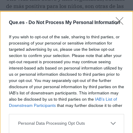
de más positiva para los niños, son otras de las
ventajas que enumera Bisell para animar a
adoptar una mascota.
Que.es -
Do Not Process My Personal Information
If you wish to opt-out of the sale, sharing to third parties, or
Artículo anterior
Artículo siguiente
processing of your personal or sensitive information for
Feijóo anuncia un
Investigado un hombre
targeted advertising by us, please use the below opt-out
protocolo sobre el uso
en Lanzarote por simular
section to confirm your selection. Please note that after your
del Falcon si gobierna:
un fraude para recuperar
opt-out request is processed you may continue seeing
"No lo usaré para un
500 euros que invirtió en
interest-based ads based on personal information utilized by
solo acto político de mi
criptomonedas
us or personal information disclosed to third parties prior to
partido"
your opt-out. You may separately opt-out of the further
disclosure of your personal information by third parties on the
IAB’s list of downstream participants. This information may
also be disclosed by us to third parties on the
IAB’s List of
Downstream Participants
that may further disclose it to other
third parties.
Personal Data Processing Opt Outs