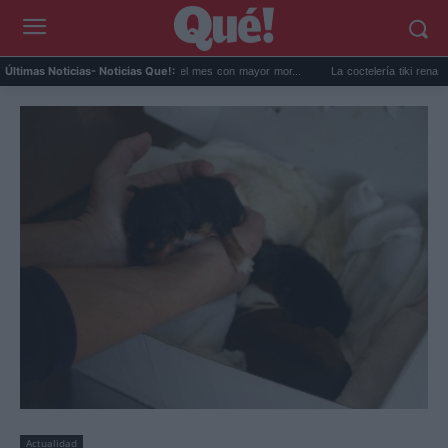
 DGT confirma que junio fue el mes con mayor mor...
La coctelería tiki renace en Esp
Últimas Noticias
- Noticias Que!:
Actualidad