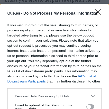
brisas y en el resto del país se esperan vientos
flojos y variables con predominio de la
componente norte en el tercio norte peninsular.
Que.es -
Do Not Process My Personal Information
If you wish to opt-out of the sale, sharing to third parties, or
Artículo anterior
Artículo siguiente
processing of your personal or sensitive information for
Decretado otro incendio
Hospitalizada una
targeted advertising by us, please use the below opt-out
en la Sierra Calderona
menor de Sevilla al
section to confirm your selection. Please note that after your
mientras el de Bejís
contraer la enfermedad
opt-out request is processed you may continue seeing
(Castellón) avanza
del virus del Nilo
interest-based ads based on personal information utilized by
hacia el sur
us or personal information disclosed to third parties prior to
your opt-out. You may separately opt-out of the further
disclosure of your personal information by third parties on the
IAB’s list of downstream participants. This information may
also be disclosed by us to third parties on the
IAB’s List of
Downstream Participants
that may further disclose it to other
third parties.
Personal Data Processing Opt Outs
I want to opt-out of the Sharing of my
personal data.