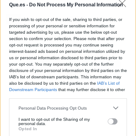
Que.es -
Do Not Process My Personal Information
Artículo anterior
Artículo siguiente
El precio de la luz sube
Las temperaturas
If you wish to opt-out of the sale, sharing to third parties, or
un 4,9%, hasta los
empiezan hoy a subir en
processing of your personal or sensitive information for
219,21 euros/MWh
todo el país y cuatro
targeted advertising by us, please use the below opt-out
provincias estarán en
section to confirm your selection. Please note that after your
riesgo por oleaje
opt-out request is processed you may continue seeing
interest-based ads based on personal information utilized by
us or personal information disclosed to third parties prior to
your opt-out. You may separately opt-out of the further
disclosure of your personal information by third parties on the
IAB’s list of downstream participants. This information may
also be disclosed by us to third parties on the
IAB’s List of
Downstream Participants
that may further disclose it to other
third parties.
Personal Data Processing Opt Outs
I want to opt-out of the Sharing of my
personal data.
Opted In