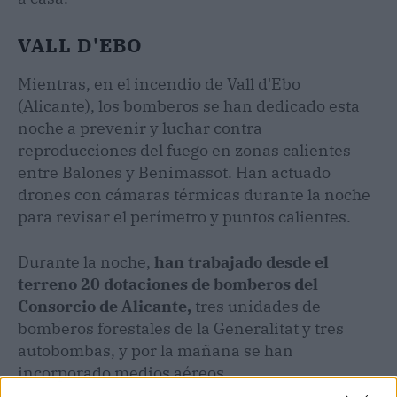
VALL D'EBO
Mientras, en el incendio de Vall d'Ebo
(Alicante), los bomberos se han dedicado esta
noche a prevenir y luchar contra
reproducciones del fuego en zonas calientes
entre Balones y Benimassot. Han actuado
drones con cámaras térmicas durante la noche
para revisar el perímetro y puntos calientes.
Durante la noche,
han trabajado desde el
terreno 20 dotaciones de bomberos del
Consorcio de Alicante,
tres unidades de
bomberos forestales de la Generalitat y tres
autobombas, y por la mañana se han
incorporado medios aéreos.