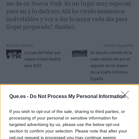
me da en Nueva York. Es un lugar muy especial
para mí y lo disfruto. Allí he vivido momentos
inolvidables y voy a dar lo mejor cada día para
llegar preparado", finalizó.
Artículo anterior
Artículo siguiente
La joya del fútbol que
Un estudio advierte de la
espera el Real Madrid
mala calidad del aire en
para 2023
algunas de las etapas
de La Vuelta Ciclista a
España
Que.es -
Do Not Process My Personal Information
If you wish to opt-out of the sale, sharing to third parties, or
processing of your personal or sensitive information for
targeted advertising by us, please use the below opt-out
section to confirm your selection. Please note that after your
opt-out request is processed you may continue seeing