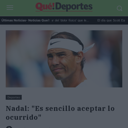
Joe Jonas rompe a hablar del 'dolor físico' que le...
El día que Scott Eastwood p
Últimas Noticias
- Noticias Que!:
Deportes
Nadal: "Es sencillo aceptar lo
ocurrido"