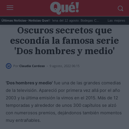
i...
Eclipse solar en Cariñena del 12 agosto: Bodegas C...
Las mejores hipotec
Últimas Noticias
- Noticias Que!:
Oscuros secretos que
escondía la famosa serie
'Dos hombres y medio'
-
Por
Claudia Cardoso
9 agosto, 2022 06:15
'Dos hombres y medio'
fue una de las grandes comedias
de la televisión. Apareció por primera vez allá por el año
2003 y la última emisión la vimos en el 2015. Más de 12
temporadas y alrededor de unos 300 capítulos se alzó
con numerosos premios, dejándonos también momentos
muy entrañables.