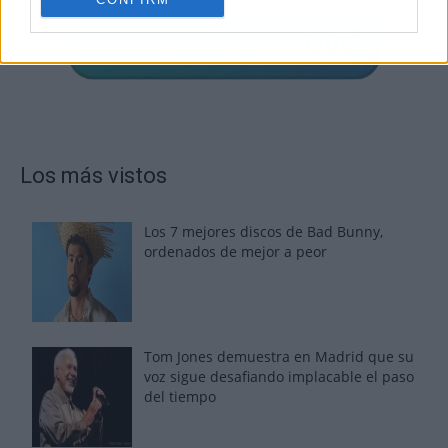
Los más vistos
Los 7 mejores discos de Bad Bunny,
ordenados de mejor a peor
Tom Jones demuestra en Madrid que su
voz sigue desafiando implacable el paso
del tiempo