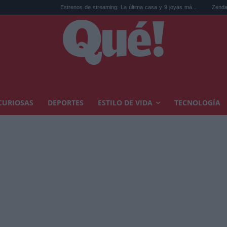
Estrenos de streaming: La última casa y 9 joyas má...
Zendaya confiesa que
CURIOSAS
DEPORTES
ESTILO DE VIDA
TECNOLOGÍA