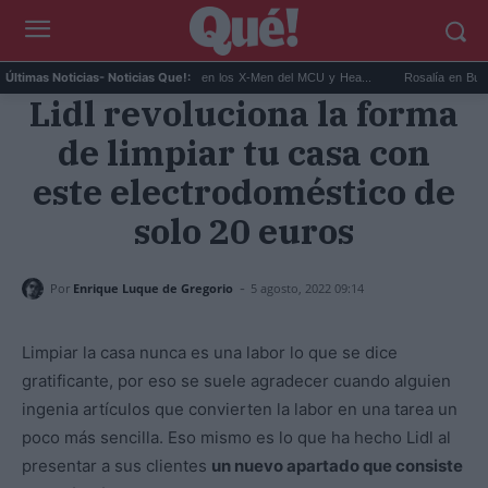
.
Kit Connor será Cíclope en los X-Men del MCU y Hea...
Rosalía en Buenos Aire
Últimas Noticias
- Noticias Que!:
Lidl revoluciona la forma
de limpiar tu casa con
este electrodoméstico de
solo 20 euros
-
Por
Enrique Luque de Gregorio
5 agosto, 2022 09:14
Limpiar la casa nunca es una labor lo que se dice
gratificante, por eso se suele agradecer cuando alguien
ingenia artículos que convierten la labor en una tarea un
poco más sencilla. Eso mismo es lo que ha hecho Lidl al
presentar a sus clientes
un nuevo apartado que consiste