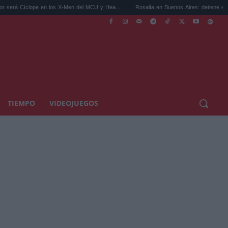
e en los X-Men del MCU y Hea...
Rosalía en Buenos Aires: detiene el tráfico y se s...
TIEMPO
VIDEOJUEGOS