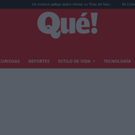
Un exnarco gallego quiere montar su 'Ruta del Narc...
Kit Connor será Cíclop
CURIOSAS
DEPORTES
ESTILO DE VIDA
TECNOLOGÍA