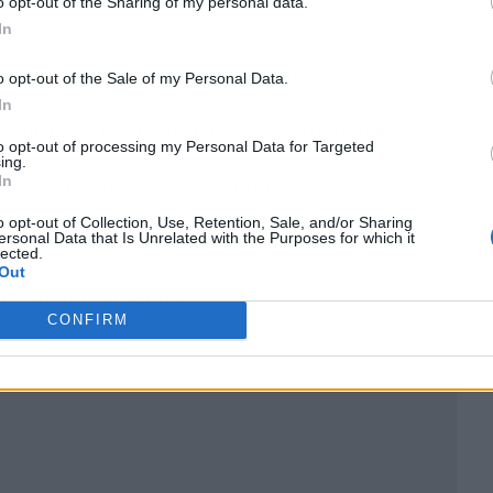
o opt-out of the Sharing of my personal data.
In
ng
u
online
, actualizado cada semana.
o opt-out of the Sale of my Personal Data.
In
es de Rebs respecto a otras instituciones?
to opt-out of processing my Personal Data for Targeted
ing.
In
os y directivos del sector Inmobiliario, que tras
aptarse a las siguientes, continúan compartiendo
o opt-out of Collection, Use, Retention, Sale, and/or Sharing
ersonal Data that Is Unrelated with the Purposes for which it
 él aula, creando un
marketplace
circular .
lected.
Out
ate Business School?
CONFIRM