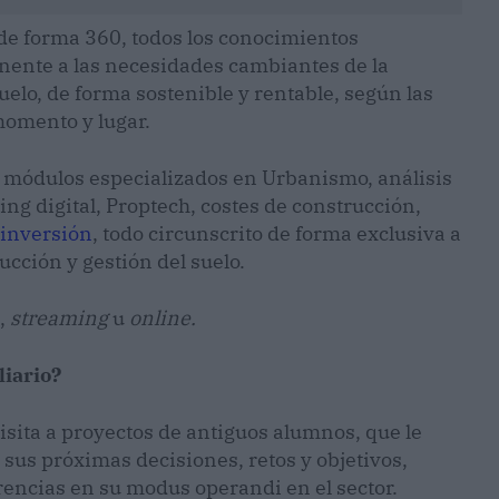
 de forma 360, todos los conocimientos
nente a las necesidades cambiantes de la
lo, de forma sostenible y rentable, según las
momento y lugar.
 módulos especializados en Urbanismo, análisis
ing digital, Proptech, costes de construcción,
inversión
, todo circunscrito de forma exclusiva a
ucción y gestión del suelo.
l,
streaming
u
online.
liario?
isita a proyectos de antiguos alumnos, que le
sus próximas decisiones, retos y objetivos,
rencias en su modus operandi en el sector.