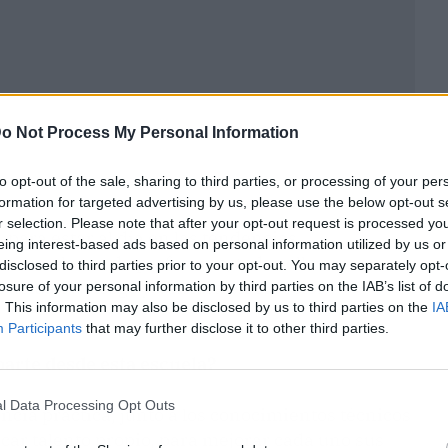
o Not Process My Personal Information
to opt-out of the sale, sharing to third parties, or processing of your per
formation for targeted advertising by us, please use the below opt-out s
r selection. Please note that after your opt-out request is processed y
para estar al día en las tendencias
eing interest-based ads based on personal information utilized by us or
or un elenco de profesores, todos ellos
disclosed to third parties prior to your opt-out. You may separately opt-
 actúan a riesgo y Ventura en el sector
losure of your personal information by third parties on the IAB’s list of
. This information may also be disclosed by us to third parties on the
IA
Participants
that may further disclose it to other third parties.
parte desde esta escuela?
l Data Processing Opt Outs
encia práctica, junto a los conocimientos técnicos
icar talento propio, para mejorar cada uno sus