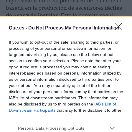
sigue sosteniendo su política comercial inicial
basada en la producción de ascensores
fáciles
de usar y de instalar
. Esto le permite seguir
siendo una firma líder en el mercado, con
Que.es -
Do Not Process My Personal Information
presencia en 40 países y una producción
anual estimada de 4.000 ascensores,
If you wish to opt-out of the sale, sharing to third parties, or
aproximadamente
.
processing of your personal or sensitive information for
targeted advertising by us, please use the below opt-out
section to confirm your selection. Please note that after your
Artículo anterior
Artículo siguiente
opt-out request is processed you may continue seeing
¿Cuáles son las
Maneras de cancelar la
interest-based ads based on personal information utilized by
propiedades y los
multipropiedad, según
us or personal information disclosed to third parties prior to
beneficios de la vitamina
ASCOE
your opt-out. You may separately opt-out of the further
D?, por DR. SOLUTION
disclosure of your personal information by third parties on the
IAB’s list of downstream participants. This information may
also be disclosed by us to third parties on the
IAB’s List of
Downstream Participants
that may further disclose it to other
third parties.
Personal Data Processing Opt Outs