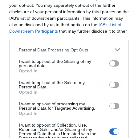
este curso
online
brindado por Fortalecimiento
your opt-out. You may separately opt-out of the further
Vital brinda las respuestas necesarias para
disclosure of your personal information by third parties on the
alcanzar un estado óptimo de salud.
IAB’s list of downstream participants. This information may
also be disclosed by us to third parties on the
IAB’s List of
Downstream Participants
that may further disclose it to other
Artículo anterior
Artículo siguiente
third parties.
Vin Doré 24K, la empresa
Solicitudes para el
española de bebidas que
segmento II del Kit
Personal Data Processing Opt Outs
ha sabido reinventarse y
Digital, con IceCream
I want to opt-out of the Sharing of my
crecer
Marketing Shop
personal data.
Opted In
I want to opt-out of the Sale of my
Personal Data.
Opted In
I want to opt-out of processing my
Personal Data for Targeted Advertising.
Opted In
I want to opt-out of Collection, Use,
Retention, Sale, and/or Sharing of my
Personal Data that Is Unrelated with the