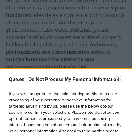
euros mensuales durante el plazo de 7 meses, el
alumno tendrá un acercamiento a los conceptos
fundamentales de esta corriente, como lo son la
alimentación, nutrición, dietoterapia y
gastronomía, entre otros. Además, podrá
conocer la relación que existe entre el comer y
la filosofía, la política y la ciencia.
Asimismo,
profundizará sus conocimientos sobre el
cuerpo humano y los sistemas que
intervienen en la nutrición, las
características y propiedades de los alimentos
Que.es -
Do Not Process My Personal Information
y los modelos de producción, conservación y
distribución de la industria alimenticia, entre
If you wish to opt-out of the sale, sharing to third parties, or
muchas otras cuestiones
.
processing of your personal or sensitive information for
targeted advertising by us, please use the below opt-out
Por lo tanto, si se desea comer de manera
section to confirm your selection. Please note that after your
plenamente consciente, dejando de lado
opt-out request is processed you may continue seeing
hábitos dañinos para el organismo y la mente,
interest-based ads based on personal information utilized by
us or personal information disclosed to third parties prior to