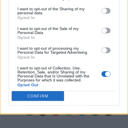
I want to opt-out of the Sharing of my
personal data.
Opted In
I want to opt-out of the Sale of my
Personal Data.
Opted In
I want to opt-out of processing my
Personal Data for Targeted Advertising.
Opted In
Artículo anterior
Artículo siguiente
I want to opt-out of Collection, Use,
Aula Joven,
Las claves sobre el Kit
Retention, Sale, and/or Sharing of my
Personal Data that Is Unrelated with the
campamentos urbanos
Digital, por la consultora
Purposes for which it was collected.
que constituyen un plan
digital rockin
Opted Out
perfecto para el verano
CONFIRM