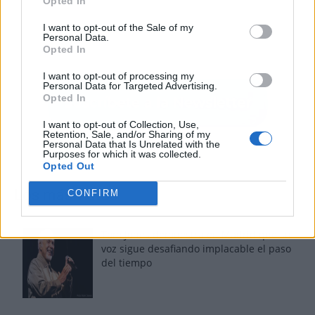
Opted In
I want to opt-out of the Sale of my
Personal Data.
Opted In
I want to opt-out of processing my
Personal Data for Targeted Advertising.
Opted In
I want to opt-out of Collection, Use,
Retention, Sale, and/or Sharing of my
Personal Data that Is Unrelated with the
Purposes for which it was collected.
Opted Out
Los más vistos
CONFIRM
Tom Jones demuestra en Madrid que su
voz sigue desafiando implacable el paso
del tiempo