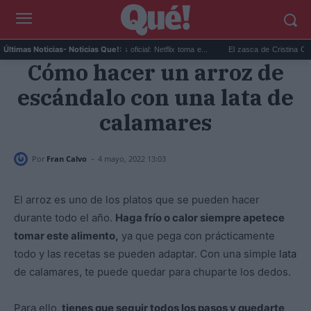
Sandokán temporada 2 ya es oficial: Netflix toma e...
El zasca de Cristina Castaño 
Últimas Noticias
- Noticias Que!:
Cómo hacer un arroz de
escándalo con una lata de
calamares
-
Por
Fran Calvo
4 mayo, 2022 13:03
El arroz es uno de los platos que se pueden hacer
durante todo el año.
Haga frío o calor siempre apetece
tomar este alimento,
ya que pega con prácticamente
todo y las recetas se pueden adaptar. Con una simple
lata
de calamares, te puede quedar para chuparte los dedos.
Para ello,
tienes que seguir todos los pasos y quedarte