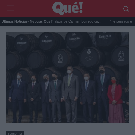
La foto en la playa de Málaga de Carmen Borrego qu...
"He pensado en Franco"
Últimas Noticias
- Noticias Que!:
Economía