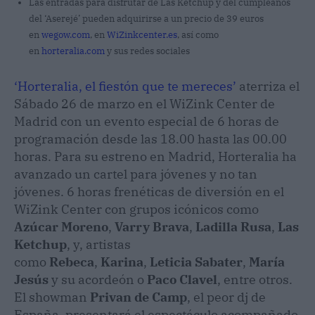
Las entradas para disfrutar de Las Ketchup y del cumpleaños
del ‘Aserejé’ pueden adquirirse a un precio de 39 euros
en
wegow.com
, en
WiZinkcenter.es
, así como
en
horteralia.com
y sus redes sociales
‘Horteralia, el fiestón que te mereces’
aterriza el
Sábado 26 de marzo en el WiZink Center de
Madrid con un evento especial de 6 horas de
programación desde las 18.00 hasta las 00.00
horas. Para su estreno en Madrid, Horteralia ha
avanzado un cartel para jóvenes y no tan
jóvenes. 6 horas frenéticas de diversión en el
WiZink Center con grupos icónicos como
Azúcar Moreno
,
Varry Brava
,
Ladilla Rusa
,
Las
Ketchup
, y, artistas
como
Rebeca
,
Karina
,
Leticia Sabater
,
María
Jesús
y su acordeón o
Paco Clavel
, entre otros.
El showman
Privan de Camp
, el peor dj de
España, presentará el espectáculo acompañado