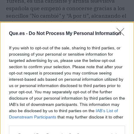
Yurena, es una cantante y artista televisiva
española que empezó a conocerse gracias a los
sencillos "No cambié" y “A por ti”, alcanzando el
primer puesto de las listas de venta de música
de España durante más de 9 semanas
Que.es -
Do Not Process My Personal Information
consecutivas, consiguiendo también un disco
de oro. Su irrupción en el mercado de la música
If you wish to opt-out of the sale, sharing to third parties, or
propiciaron fans de Tamara y apoyos muy a su
processing of your personal or sensitive information for
favor en la música y fuera de ella. En el 2001
targeted advertising by us, please use the below opt-out
section to confirm your selection. Please note that after your
publicó un CD compuesto de 14 temas, llamado
opt-out request is processed you may continue seeing
"Tamara Superestar".
interest-based ads based on personal information utilized by
us or personal information disclosed to third parties prior to
your opt-out. You may separately opt-out of the further
disclosure of your personal information by third parties on the
IAB’s list of downstream participants. This information may
also be disclosed by us to third parties on the
IAB’s List of
Downstream Participants
that may further disclose it to other
third parties.