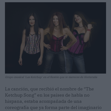
Grupo musical 'Las Ketchup' en el fiestón que te mereces de Horteralia
La canción, que recibió el nombre de “The
Ketchup Song” en los países de habla no
hispana, estaba acompañada de una
coreografía que ya forma parte del imaginario