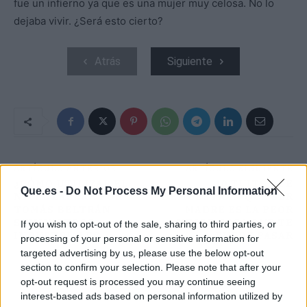
fue un infierno ya que es una mujer muy celosa. No lo
dejaba vivir. ¿Será esto cierto?
Atrás
Siguiente
ARTÍCULO ANTERIOR
ARTÍCULO SIGUIENTE
¿CÓMO UTILIZAR EL
10 TUITS QUE
Que.es -
Do Not Process My Personal Information
NIVEL LÁSER?, POR
DEMUESTRAN QUE SER
TOMÁS BELTRÁN
MADRE ES LA PEOR
SUMINISTROS
MEJOR COSA QUE TE
If you wish to opt-out of the sale, sharing to third parties, or
INDUSTRIALES
PUEDE PASAR
processing of your personal or sensitive information for
targeted advertising by us, please use the below opt-out
section to confirm your selection. Please note that after your
opt-out request is processed you may continue seeing
interest-based ads based on personal information utilized by