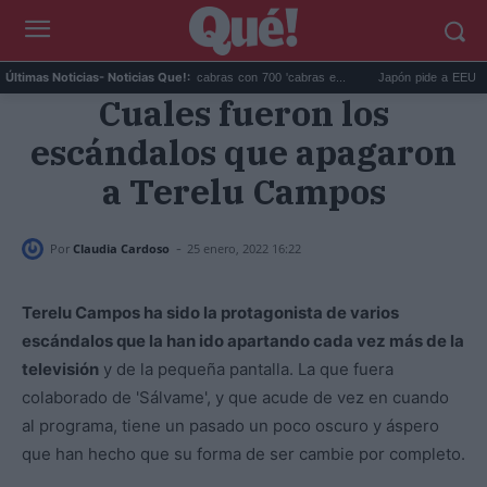
Galápagos eliminó 140.000 cabras con 700 'cabras e...
Japón pide a EEUU que dej
Últimas Noticias
- Noticias Que!:
Cuales fueron los
escándalos que apagaron
a Terelu Campos
-
Por
Claudia Cardoso
25 enero, 2022 16:22
Terelu Campos ha sido la protagonista de varios
escándalos que la han ido apartando cada vez más de la
televisión
y de la pequeña pantalla. La que fuera
colaborado de 'Sálvame', y que acude de vez en cuando
al programa, tiene un pasado un poco oscuro y áspero
que han hecho que su forma de ser cambie por completo.