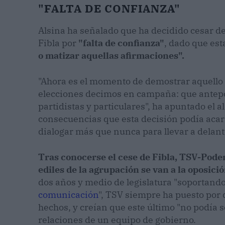
"FALTA DE CONFIANZA"
Alsina ha señalado que ha decidido cesar de
Fibla por
"falta de confianza"
, dado que es
o matizar aquellas afirmaciones".
"Ahora es el momento de demostrar aquello 
elecciones decimos en campaña: que antepo
partidistas y particulares", ha apuntado el a
consecuencias que esta decisión podía acarr
dialogar más que nunca para llevar a delante
Tras conocerse el cese de Fibla, TSV-Pod
ediles de la agrupación se van a la oposició
dos años y medio de legislatura "soportando
comunicación
", TSV siempre ha puesto por 
hechos, y creían que este último "no podía 
relaciones de un equipo de gobierno.