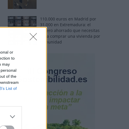
110.000 euros en Madrid por
31.000 en Extremadura: el
dinero ahorrado que necesitas
para comprar una vivienda por
comunidad
sonal or
ection to
ou may
 personal
out of the
 downstream
B’s List of