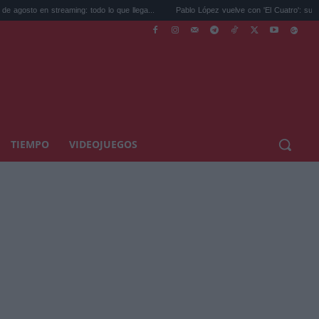
ming: todo lo que llega...
Pablo López vuelve con 'El Cuatro': su nuevo disco...
TIEMPO
VIDEOJUEGOS