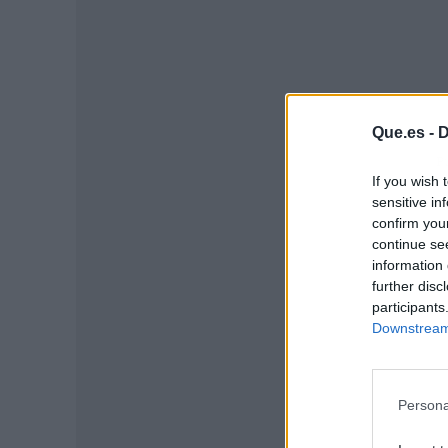
Que.es -
D
P
If you wish 
sensitive in
confirm you
continue se
information 
further disc
participants
Downstream 
Persona