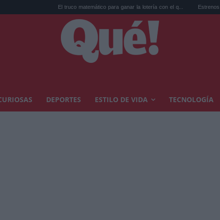
El truco matemático para ganar la lotería con el q...
Estrenos de agosto en strea
CURIOSAS
DEPORTES
ESTILO DE VIDA
TECNOLOGÍA