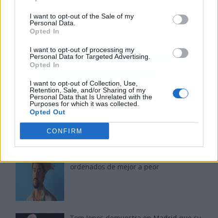
I want to opt-out of the Sale of my
Personal Data.
Opted In
I want to opt-out of processing my
Personal Data for Targeted Advertising.
Opted In
I want to opt-out of Collection, Use,
Retention, Sale, and/or Sharing of my
Personal Data that Is Unrelated with the
Purposes for which it was collected.
Opted Out
Los más vistos
CONFIRM
Los 7 mejores discos de Bad Bunny,
ordenados de mejor a peor
Tom Jones demuestra en Madrid que su