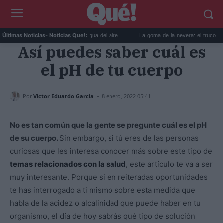
rácticos para reutilizar el agua del aire ...
La goma de la nevera: el truco del papel p
Últimas Noticias
- Noticias Que!:
Así puedes saber cuál es
el pH de tu cuerpo
-
Por
Victor Eduardo García
8 enero, 2022 05:41
No es tan común que la gente se pregunte cuál es el pH
de su cuerpo.
Sin embargo, si tú eres de las personas
curiosas que les interesa conocer más sobre este tipo de
temas relacionados con la salud
, este artículo te va a ser
muy interesante. Porque si en reiteradas oportunidades
te has interrogado a ti mismo sobre esta medida que
habla de la acidez o alcalinidad que puede haber en tu
organismo, el día de hoy sabrás qué tipo de solución