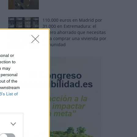
110.000 euros en Madrid por
31.000 en Extremadura: el
dinero ahorrado que necesitas
para comprar una vivienda por
comunidad
sonal or
ection to
ou may
 personal
out of the
 downstream
B’s List of