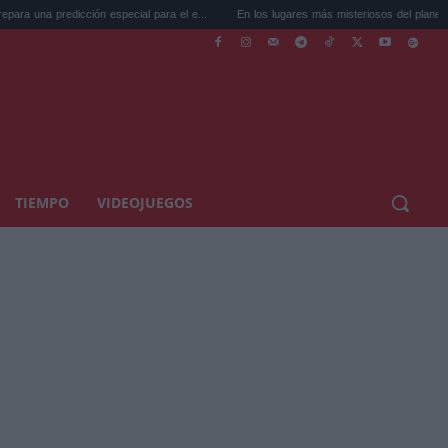
ión especial para el e...
En los lugares más misteriosos del planeta: Stoneh...
TIEMPO
VIDEOJUEGOS