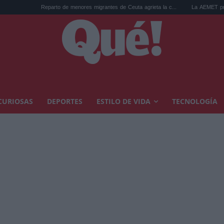
Reparto de menores migrantes de Ceuta agrieta la c...
La AEMET prepara una predicc
CURIOSAS
DEPORTES
ESTILO DE VIDA
TECNOLOGÍA