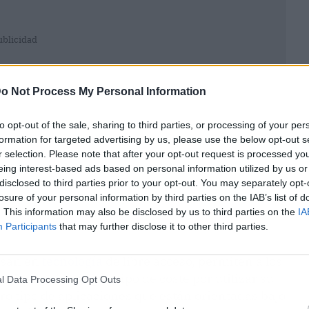
ublicidad
o Not Process My Personal Information
to opt-out of the sale, sharing to third parties, or processing of your per
formation for targeted advertising by us, please use the below opt-out s
r selection. Please note that after your opt-out request is processed y
eing interest-based ads based on personal information utilized by us or
disclosed to third parties prior to your opt-out. You may separately opt-
losure of your personal information by third parties on the IAB’s list of
. This information may also be disclosed by us to third parties on the
IA
Participants
that may further disclose it to other third parties.
basan en
tecnología
de libre acceso, permiten a los
ciones sin ningún tipo de coste por utilizar su
l Data Processing Opt Outs
ro tipo de aplicaciones que están orientadas bajo