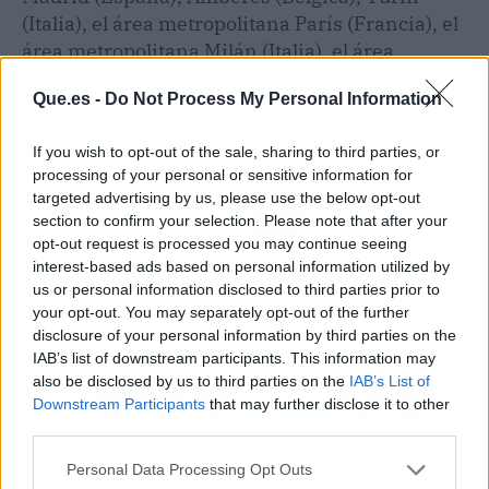
(Italia), el área metropolitana París (Francia), el
área metropolitana Milán (Italia), el área
metropolitana de Barcelona (España), Mollet del
Que.es -
Do Not Process My Personal Information
Vallès (España), Bruselas (Bélgica), Herne
(Alemania) y Argenteuil-Bezons (Francia).
If you wish to opt-out of the sale, sharing to third parties, or
processing of your personal or sensitive information for
targeted advertising by us, please use the below opt-out
Artículo anterior
Artículo siguiente
section to confirm your selection. Please note that after your
Sanidad y CCAA dan su
Así puedes secar las
opt-out request is processed you may continue seeing
visto bueno a la
setas que recojas en el
interest-based ads based on personal information utilized by
distribución de 220
bosque
us or personal information disclosed to third parties prior to
millones de euros para
your opt-out. You may separately opt-out of the further
Salud Digital
disclosure of your personal information by third parties on the
IAB’s list of downstream participants. This information may
also be disclosed by us to third parties on the
IAB’s List of
Downstream Participants
that may further disclose it to other
third parties.
Personal Data Processing Opt Outs