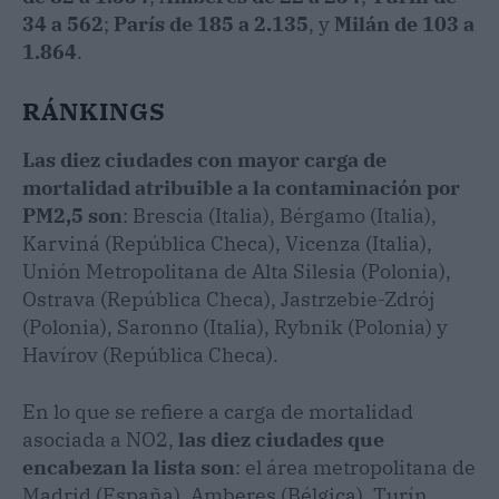
34 a 562
;
París de 185 a 2.135
, y
Milán de 103 a
1.864
.
RÁNKINGS
Las diez ciudades con mayor carga de
mortalidad atribuible a la contaminación por
PM2,5 son
: Brescia (Italia), Bérgamo (Italia),
Karviná (República Checa), Vicenza (Italia),
Unión Metropolitana de Alta Silesia (Polonia),
Ostrava (República Checa), Jastrzebie-Zdrój
(Polonia), Saronno (Italia), Rybnik (Polonia) y
Havírov (República Checa).
En lo que se refiere a carga de mortalidad
asociada a NO2,
las diez ciudades que
encabezan la lista son
: el área metropolitana de
Madrid (España), Amberes (Bélgica), Turín