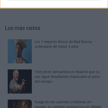
Los más vistos
Los 7 mejores discos de Bad Bunny,
ordenados de mejor a peor
Tom Jones demuestra en Madrid que su
voz sigue desafiando implacable el paso
del tiempo
Fuego en los cuernos y millones en
ayudas: la rebelión antitaurina en Alfafar