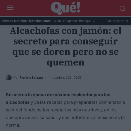
.
Eclipse solar en Cariñena del 12 agosto: Bodegas C...
Las mejores hipotecas 
Últimas Noticias
- Noticias Que!:
Alcachofas con jamón: el
secreto para conseguir
que se doren pero no se
quemen
-
Por
Florian Salazar
14 octubre, 2021 05:38
Se acerca la época de máximo esplendor para las
alcachofas
y ya las recetas para prepararlas comienzan a
salir del fondo de los recetarios más nutritivos, en los
que aprovechar su sabor y sus nutrientes al máximo es la
norma.