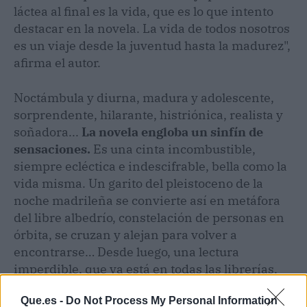
láctea al final es la vida, que es lo que intento
destacar en la novela. La vida de todos nosotros
es un viaje desde la juventud hasta la madurez",
afirma el autor.
Noctámbula y diurna, madura y adolescente,
sorprendente, hilarante, histriónica, realista y
soñadora...
La novela engloba un sinfín de
sensaciones.
Es una cinta incombustible,
siempre ecléctica e indescifrable, bella como la
vida misma. Un garito del pleistoceno de la
noche madrileña se convierte así en metáfora
del libre albedrío, constelación de personas en
órbita, se cruzan y alejan para volver a
encontrarse… Desde luego, una lectura
imperdible, que ya está en todas las librerías.
Que.es -
Do Not Process My Personal Information