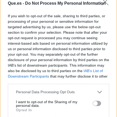
Que.es -
Do Not Process My Personal Information
Saber cómo desinfectar y limpiar el acero
inoxidable
: también es una buena idea
If you wish to opt-out of the sale, sharing to third parties, or
processing of your personal or sensitive information for
desinfectar y limpiar el acero inoxidable con
targeted advertising by us, please use the below opt-out
frecuencia, utilizando
productos químicos con
section to confirm your selection. Please note that after your
la concentración requerida.
opt-out request is processed you may continue seeing
interest-based ads based on personal information utilized by
Simplemente elimina cualquier partícula
us or personal information disclosed to third parties prior to
your opt-out. You may separately opt-out of the further
grande de comida de la superficie que se va a
disclosure of your personal information by third parties on the
desinfectar mediante el lavado previo, el
IAB’s list of downstream participants. This information may
raspado previo o el remojo previo.
Enjuaga
also be disclosed by us to third parties on the
IAB’s List of
estas áreas a fondo con agua y luego rocíe el
Downstream Participants
that may further disclose it to other
químico
sobre la superficie afectada.
third parties.
Humedece el área durante varios minutos y
Personal Data Processing Opt Outs
déjela escurrir y secar al aire. No enjuagues ni
limpies el desinfectante de la superficie limpia.
I want to opt-out of the Sharing of my
personal data.
Opted In
Minimiza el impacto del agua dura
: si tienes