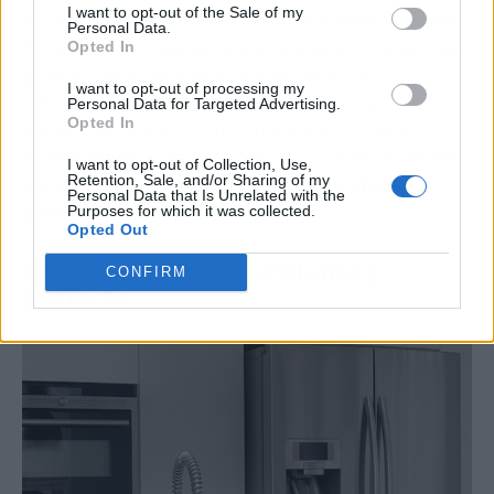
I want to opt-out of the Sale of my
agua dura, tener un sistema de ablandamiento
Personal Data.
de agua es probablemente la mejor opción, pero
Opted In
puede que no sea práctico en todas las
I want to opt-out of processing my
situaciones. Si tienes agua dura y no puedes
Personal Data for Targeted Advertising.
Opted In
tratarla en todas tus instalaciones, es una
buena idea no dejar que el agua se acumule en
I want to opt-out of Collection, Use,
Retention, Sale, and/or Sharing of my
las superficies d
e acero inoxidable durante
Personal Data that Is Unrelated with the
períodos prolongados.
Purposes for which it was collected.
Opted Out
Acero inoxidable brillante y
CONFIRM
perfecto