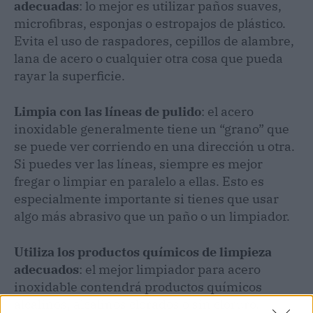
adecuadas
: lo mejor es utilizar paños suaves,
microfibras, esponjas o estropajos de plástico.
Evita el uso de raspadores, cepillos de alambre,
lana de acero o cualquier otra cosa que pueda
rayar la superficie.
Limpia con las líneas de pulido
: el acero
inoxidable generalmente tiene un “grano” que
se puede ver corriendo en una dirección u otra.
Si puedes ver las líneas, siempre es mejor
fregar o limpiar en paralelo a ellas. Esto es
especialmente importante si tienes que usar
algo más abrasivo que un paño o un limpiador.
Utiliza los productos químicos de limpieza
adecuados
: el mejor limpiador para acero
inoxidable contendrá productos químicos
alcalinos, alcalinos clorados o sin cloruro.