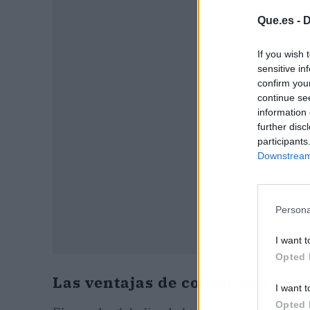
Que.es -
D
P
If you wish 
sensitive in
confirm you
continue se
information 
further disc
participants
Downstream 
Persona
I want t
Opted 
Las ventajas de contar con un 
I want t
Opted 