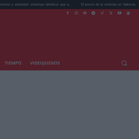
dad: síntomas idénticos que a...
El precio de la vivienda en Valencia sube a 3.485 ...
TIEMPO
VIDEOJUEGOS