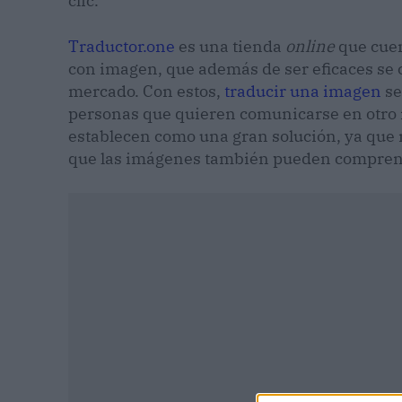
clic.
Traductor.one
es una tienda
online
que cuen
con imagen, que además de ser eficaces se 
mercado. Con estos,
traducir una imagen
se
personas que quieren comunicarse en otro i
establecen como una gran solución, ya que n
que las imágenes también pueden comprend