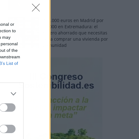
110.000 euros en Madrid por
sonal or
31.000 en Extremadura: el
ection to
dinero ahorrado que necesitas
ou may
para comprar una vivienda por
 personal
comunidad
out of the
 downstream
B’s List of