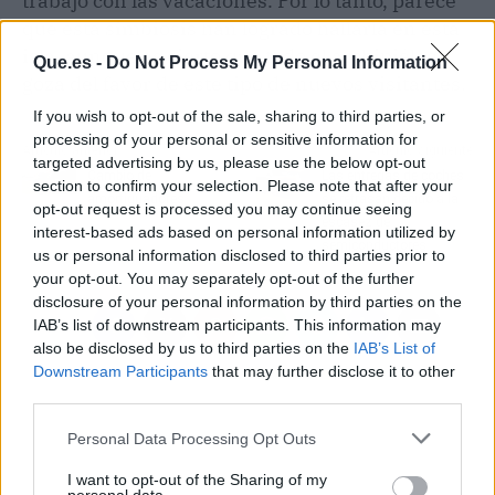
trabajo con las vacaciones. Por lo tanto, parece
que esta simbiosis han logrado hallarla en esta
isla, aunque es cierto que todo el archipiélago
Que.es -
Do Not Process My Personal Information
goza del favor de este tipo de nuevos visitantes.
If you wish to opt-out of the sale, sharing to third parties, or
processing of your personal or sensitive information for
Artículo anterior
Artículo siguiente
targeted advertising by us, please use the below opt-out
Cambio de
Las entregas de coches
section to confirm your selection. Please note that after your
amortiguadores
se retrasan debido a la
opt-out request is processed you may continue seeing
escasez de
interest-based ads based on personal information utilized by
semiconductores
us or personal information disclosed to third parties prior to
your opt-out. You may separately opt-out of the further
disclosure of your personal information by third parties on the
IAB’s list of downstream participants. This information may
also be disclosed by us to third parties on the
IAB’s List of
Downstream Participants
that may further disclose it to other
third parties.
Personal Data Processing Opt Outs
I want to opt-out of the Sharing of my