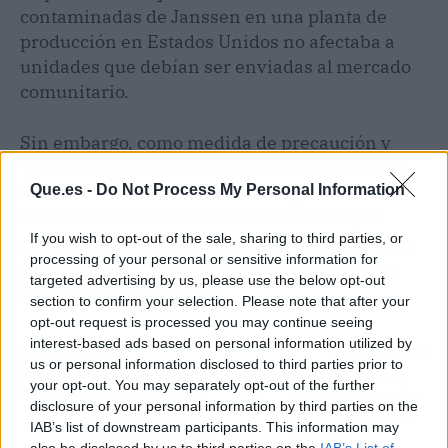
contaminadas de Janssen en una planta de
producción en Estados Unidos no afectaba a
unidades que debían ser enviadas al mercado
comunitario.
Sin embargo, como medida de precaución y
"para salvaguardar la calidad de las vacunas",
Que.es -
Do Not Process My Personal Information
las autoridades sanitarias europeas
recomendaron no distribuir las dosis que
If you wish to opt-out of the sale, sharing to third parties, or
contienen la sustancia activa producida en la
processing of your personal or sensitive information for
misma planta de producción en la que tuvo
targeted advertising by us, please use the below opt-out
lugar la contaminación.
section to confirm your selection. Please note that after your
opt-out request is processed you may continue seeing
interest-based ads based on personal information utilized by
Artículo anterior
Artículo siguiente
us or personal information disclosed to third parties prior to
Vox pregunta a Laya si
El 55% del Congreso
your opt-out. You may separately opt-out of the further
cree que con su política
rechaza oponerse a los
disclosure of your personal information by third parties on the
exterior feminista el rey
indultos de los presos
IAB’s list of downstream participants. This information may
de Marruecos "se siente
del procés
also be disclosed by us to third parties on the
IAB’s List of