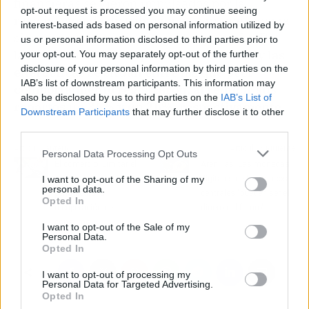
financieras se vieron impulsados por la
opt-out request is processed you may continue seeing
reactivación de distribuciones, aunque todavía
interest-based ads based on personal information utilized by
siguen a niveles inferiores a hace un año. De
us or personal information disclosed to third parties prior to
lado contrario,
las empresas de
consumo
y las
your opt-out. You may separately opt-out of the further
disclosure of your personal information by third parties on the
energéticas se sitúan entre las que peor
IAB’s list of downstream participants. This information may
comportamiento registraron, al reducir sus
also be disclosed by us to third parties on the
IAB’s List of
repartos un 36% y un 26%, respectivamente.
Downstream Participants
that may further disclose it to other
third parties.
Artículo anterior
Artículo siguiente
Personal Data Processing Opt Outs
El comercio: Limitar el
Arenillas: Las monedas
pago en efectivo
digitales de los bancos
I want to opt-out of the Sharing of my
personal data.
perjudicará la
centrales "pueden ser el
Opted In
recuperación del
dinero del futuro"
consumo
I want to opt-out of the Sale of my
Personal Data.
Opted In
I want to opt-out of processing my
Personal Data for Targeted Advertising.
Opted In