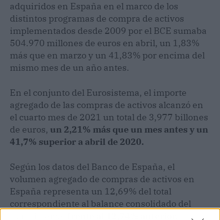
adquiridos en España en el marco de los
distintos programas de compra de activos
implementados desde 2009 por el BCE sumaba
504.970 millones de euros en abril, un 1,83%
más que en marzo y un 41,83% por encima del
mismo mes de un año antes.
En el conjunto del Eurosistema, el importe
agregado de las compras de activos alcanzó en
el cuarto mes de 2021 un total de 3,977 billones
de euros,
un 2,21% más que un mes antes y un
41,7% superior a abril de 2020.
Según los datos del Banco de España, el
volumen agregado de compras de activos en
España representa un 12,69% del total
correspondiente al balance consolidado del
Eurosistema,
frente al 12,74% anterior.