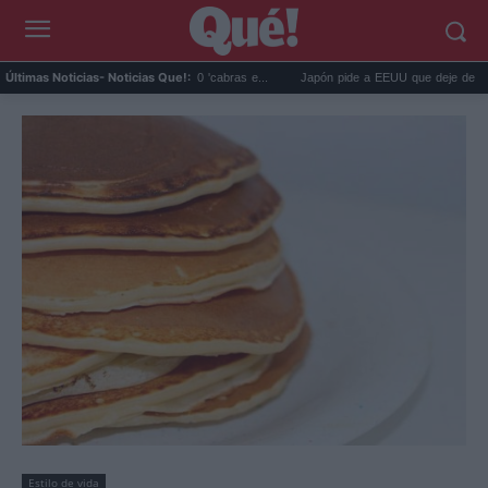
 cabras con 700 'cabras e...
Japón pide a EEUU que deje de usar a Mario y Pokém.
Últimas Noticias
- Noticias Que!:
Estilo de vida