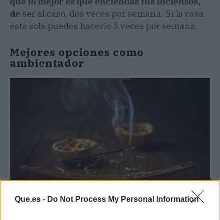
que lo mejor es que enciendas tus inciensos,
de
ser el caso, dos veces por semana. Si la casa
está sola puedes hacerlo 3 veces por semana.
Mejores opciones como
ambientador
Que.es -
Do Not Process My Personal Information
El incienso funciona para muchas personas
como ambientador porque sus aromas varían.