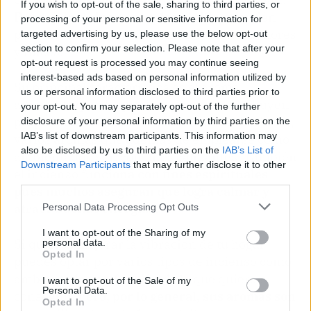
If you wish to opt-out of the sale, sharing to third parties, or
Pueden incluir aromas de vainilla, ta
mbién
processing of your personal or sensitive information for
pueden ser hechos con semillas, cortezas, flores
targeted advertising by us, please use the below opt-out
section to confirm your selection. Please note that after your
y raíces.
opt-out request is processed you may continue seeing
interest-based ads based on personal information utilized by
Su principal característica es el aroma
us or personal information disclosed to third parties prior to
agradable que desprende, pues se le atribuyen
your opt-out. You may separately opt-out of the further
propiedades relajantes. Canela, naranja, limón,
disclosure of your personal information by third parties on the
IAB’s list of downstream participants. This information may
varios aromas que además de emplearse como
also be disclosed by us to third parties on the
IAB’s List of
ambientador, son con fines calmantes. También
Downstream Participants
that may further disclose it to other
el incienso fu
nciona con fines espirituales
third parties.
pues muchos aseguran que logra calmar y
atraer buenas energías.
Personal Data Processing Opt Outs
I want to opt-out of the Sharing of my
Si quieres mejorar la vibración de tu hogar
personal data.
Opted In
puedes optar por varios tipos de incienso como
ambientador, en función de lo que quieras
I want to opt-out of the Sale of my
Personal Data.
conseguir.
Pero, por lo general, sus aromas son
Opted In