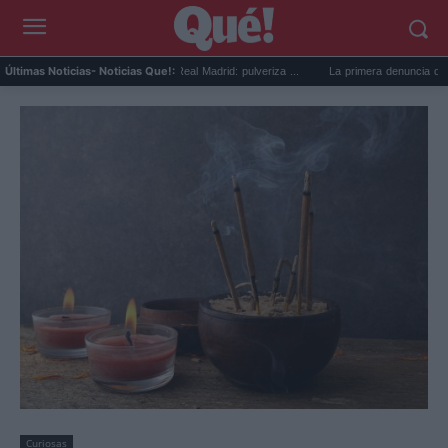
je de Yan Diomande al Real Madrid: pulveriza ...
La primera denuncia que pone al Go
Últimas Noticias
- Noticias Que!:
Curiosas