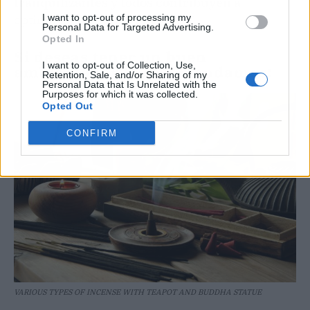
tranquilizantes y todos contribuyen a
I want to opt-out of processing my
optimizar la energía ambiental.
Personal Data for Targeted Advertising.
Opted In
Si deseas tener un buen
I want to opt-out of Collection, Use,
ambientador te recomendamos:
Retention, Sale, and/or Sharing of my
Personal Data that Is Unrelated with the
Purposes for which it was collected.
Opted Out
CONFIRM
VARIOUS TYPES OF INCENSE WITH TEAPOT AND BUDDHA STATUE