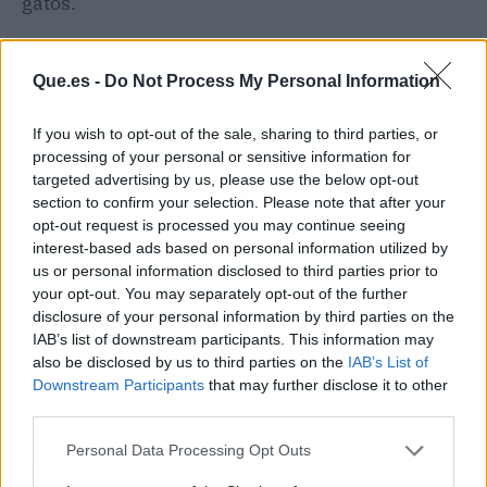
gatos.
A continuación te dejo el paso a paso para
Que.es -
Do Not Process My Personal Information
presentar a los gatos:
If you wish to opt-out of the sale, sharing to third parties, or
Para empezar, mantén a los dos gatos
processing of your personal or sensitive information for
separados. Proporciona al nuevo gato en una
targeted advertising by us, please use the below opt-out
habitación propia donde pueda instalarse
section to confirm your selection. Please note that after your
durante un par de días con su propia comida,
opt-out request is processed you may continue seeing
tal como lo mencionamos anteriormente. Esto
interest-based ads based on personal information utilized by
us or personal information disclosed to third parties prior to
funcionará para la adaptación.
your opt-out. You may separately opt-out of the further
disclosure of your personal information by third parties on the
Conecta difusores de feromonas sintética,
IAB’s list of downstream participants. This information may
mayormente en las habitaciones donde hagan
also be disclosed by us to third parties on the
IAB’s List of
vida los gatos. Esto ayudará a relajarlos y
Downstream Participants
that may further disclose it to other
third parties.
aceptar la presencia uno del otro.
Personal Data Processing Opt Outs
Una vez que ambos gatos se sientan cómodos