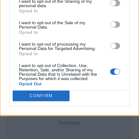
I want to opt-out of the Sharing of my
con el olor del otro,
puedes dejar que exploren
personal data.
el territorio del otro, pero mantenlos aún
Opted In
separados.
I want to opt-out of the Sale of my
Personal Data.
Opted In
I want to opt-out of processing my
Personal Data for Targeted Advertising.
Opted In
I want to opt-out of Collection, Use,
Retention, Sale, and/or Sharing of my
Personal Data that Is Unrelated with the
Purposes for which it was collected.
Opted Out
CONFIRM
Publicidad