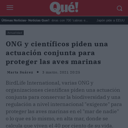
Galápagos eliminó 140.000 cabras con 700 'cabras e...
Japón pide a EEUU que deje 
Últimas Noticias
- Noticias Que!:
Actualidad
ONG y científicos piden una
actuación conjunta para
proteger las aves marinas
3 marzo, 2021 20:25
Marta Suárez
BirdLife International, varias ONG y
organizaciones científicas piden una actuación
conjunta para conservar la biodiversidad y una
regulación a nivel internacional "exigente" para
proteger las aves marinas en el "mar de nadie"
o lo que es lo mismo, en alta mar, donde se
calcula que viven el 40 por ciento de su vida.