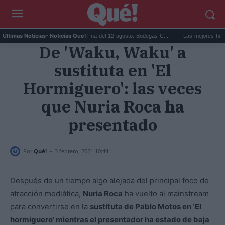
Eclipse solar en Cariñena del 12 agosto: Bodegas C...
Las mejores hipotecas 
Últimas Noticias
- Noticias Que!:
De 'Waku, Waku' a
sustituta en 'El
Hormiguero': las veces
que Nuria Roca ha
presentado
-
Por
Qué!
3 febrero, 2021 10:44
Después de un tiempo algo alejada del principal foco de
atracción mediática,
Nuria Roca
ha vuelto al mainstream
para convertirse en la
sustituta de Pablo Motos en ‘El
hormiguero’ mientras el presentador ha estado de baja