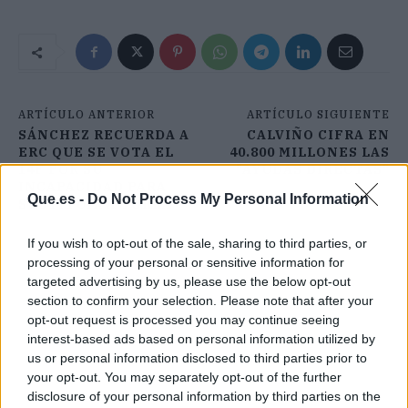
ARTÍCULO ANTERIOR
ARTÍCULO SIGUIENTE
SÁNCHEZ RECUERDA A
CALVIÑO CIFRA EN
ERC QUE SE VOTA EL
40.800 MILLONES LAS
14F POR SU
"AYUDAS DIRECTAS"
INCAPACIDAD PARA
Que.es -
Do Not Process My Personal Information
SUSTITUIR A TORRA
If you wish to opt-out of the sale, sharing to third parties, or
processing of your personal or sensitive information for
targeted advertising by us, please use the below opt-out
section to confirm your selection. Please note that after your
opt-out request is processed you may continue seeing
interest-based ads based on personal information utilized by
us or personal information disclosed to third parties prior to
your opt-out. You may separately opt-out of the further
disclosure of your personal information by third parties on the