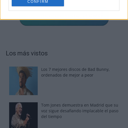
CONFIRM
Los más vistos
Los 7 mejores discos de Bad Bunny,
ordenados de mejor a peor
Tom Jones demuestra en Madrid que su
voz sigue desafiando implacable el paso
del tiempo