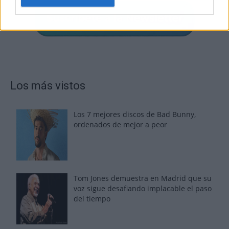
Los más vistos
Los 7 mejores discos de Bad Bunny,
ordenados de mejor a peor
Tom Jones demuestra en Madrid que su
voz sigue desafiando implacable el paso
del tiempo