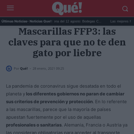
..
Eclipse solar en Cariñena del 12 agosto: Bodegas C...
Las mejores hipoteca
Últimas Noticias
- Noticias Que!:
Mascarillas FFP3: las
claves para que no te den
gato por liebre
-
Por
Qué!
28 enero, 2021 09:25
La pandemia de coronavirus sigue desatada en todo el
planeta y
los diferentes gobiernos no paran de cambiar
sus criterios de prevención y protección
. En lo referente
a las mascarillas, parece que la mayoría de países
apuestan fuertemente por el uso de aquellas
profesionales o sanitarias
. Alemania, Francia o Austria ya
las consideran obligatorias para acceder al transporte