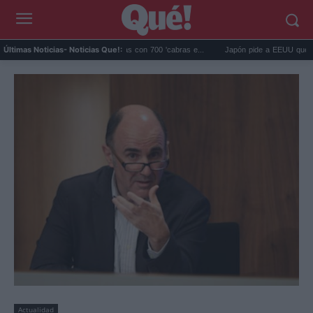
pagos eliminó 140.000 cabras con 700 'cabras e...
Japón pide a EEUU que deje de 
Últimas Noticias
- Noticias Que!:
Actualidad