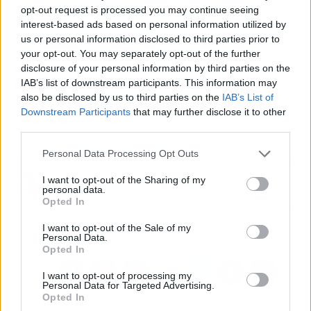
opt-out request is processed you may continue seeing
minuto uno", ha expuesto.
interest-based ads based on personal information utilized by
us or personal information disclosed to third parties prior to
A su juicio, "la cuestión no es tanto pensar en
your opt-out. You may separately opt-out of the further
el daño sino en los derechos del consejero, por
disclosure of your personal information by third parties on the
IAB’s list of downstream participants. This information may
mucha leña que se quiera echar, no puede
also be disclosed by us to third parties on the
IAB’s List of
adelantarse la dimisión sin que se den los
Downstream Participants
that may further disclose it to other
requisitos".
third parties.
Personal Data Processing Opt Outs
Artículo anterior
Artículo siguiente
Arrimadas pide
Una residencia de Xove
I want to opt-out of the Sharing of my
personal data.
"concentrar el voto
comunica por error la
Opted In
constitucionalista" en
muerte de una anciana a
Ciudadanos
la familia equivocada
I want to opt-out of the Sale of my
Personal Data.
Opted In
I want to opt-out of processing my
Personal Data for Targeted Advertising.
Opted In