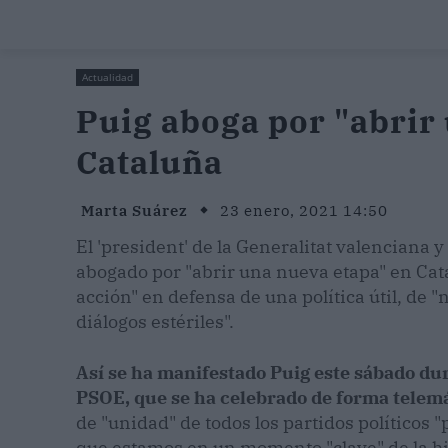
Actualidad
Puig aboga por "abrir
Cataluña
Marta Suárez
23 enero, 2021 14:50
El 'president' de la Generalitat valenciana 
abogado por "abrir una nueva etapa" en Cat
acción" en defensa de una política útil, de "
diálogos estériles".
Así se ha manifestado Puig este sábado du
PSOE, que se ha celebrado de forma telemá
de "unidad" de todos los partidos políticos 
que estamos en un momento "clave" de la hi