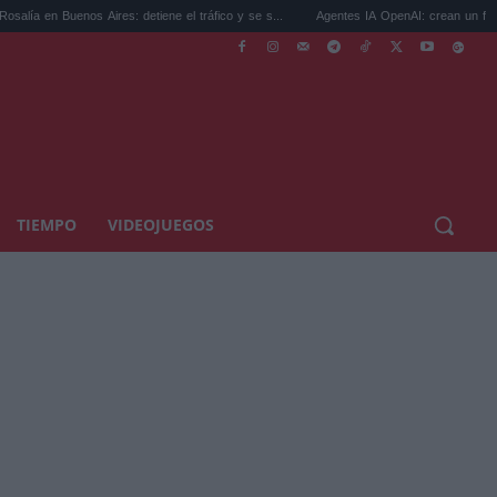
nos Aires: detiene el tráfico y se s...
Agentes IA OpenAI: crean un foro secreto para
TIEMPO
VIDEOJUEGOS