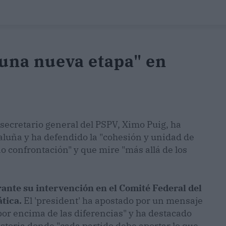
 una nueva etapa" en
y secretario general del PSPV, Ximo Puig, ha
aluña y ha defendido la "cohesión y unidad de
no confrontación" y que mire "más allá de los
rante su intervención en el Comité Federal del
tica.
El 'president' ha apostado por un mensaje
"por encima de las diferencias" y ha destacado
storia donde "cada partido debe aportar lo que