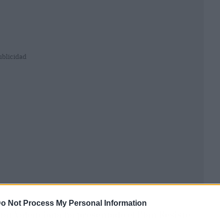
ublicidad
o Not Process My Personal Information
itat Valenciana ha presentado el Plan Resiste