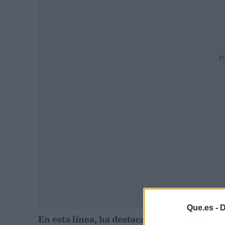
P
Que.es -
D
En esta línea, ha destacado que la General