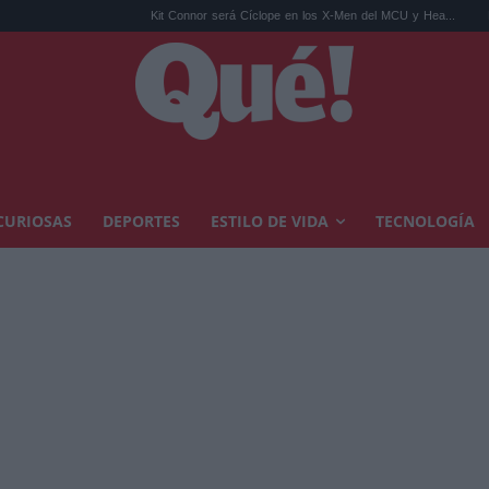
Kit Connor será Cíclope en los X-Men del MCU y Hea...
Rosalía en Bue
CURIOSAS
DEPORTES
ESTILO DE VIDA
TECNOLOGÍA