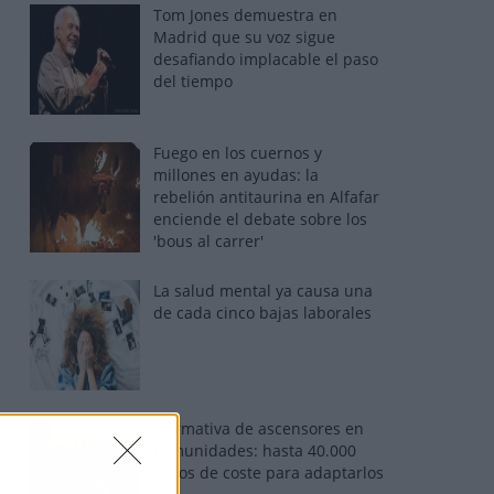
Tom Jones demuestra en
Madrid que su voz sigue
desafiando implacable el paso
del tiempo
Fuego en los cuernos y
millones en ayudas: la
rebelión antitaurina en Alfafar
enciende el debate sobre los
'bous al carrer'
La salud mental ya causa una
de cada cinco bajas laborales
Normativa de ascensores en
comunidades: hasta 40.000
euros de coste para adaptarlos