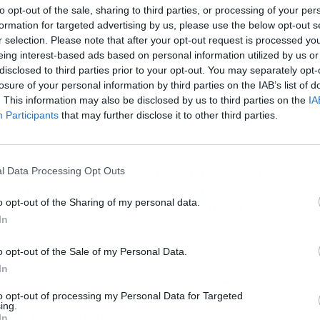
s a las empresas, autónomos y trabajadores
to opt-out of the sale, sharing to third parties, or processing of your per
el ocio y las actividades físicas.
formation for targeted advertising by us, please use the below opt-out s
Ante esto, el
r selection. Please note that after your opt-out request is processed y
idad de "agilizar y acertar en los proyectos de
eing interest-based ads based on personal information utilized by us or
ar el cambio de mirada más federal, equitativa y
disclosed to third parties prior to your opt-out. You may separately opt-
losure of your personal information by third parties on the IAB’s list of
. This information may also be disclosed by us to third parties on the
IA
momento de que el socialismo empiece a coser los
Participants
that may further disclose it to other third parties.
 y, en este sentido, ha aportado cinco "grandes
 hacia la cogobernanza sin independentismos ni
efálica del centralismo ineficiente, lograr la
l Data Processing Opt Outs
 la armonía fiscal, atender la España
o opt-out of the Sharing of my personal data.
y oxigenar la España despoblada del invierno
In
o opt-out of the Sale of my Personal Data.
Españas que es el país plural que realmente
In
able socialista ha apuntado que este 2021 el
itorios desde la responsabilidad, el pacto y la
to opt-out of processing my Personal Data for Targeted
ing.
istar nuevas fronteras sociales".
In