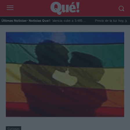
precio de la vivienda en Valencia sube a 3.485 ...
Precio de la luz hoy, jueves 6 de ago
Últimas Noticias
- Noticias Que!:
Curiosas