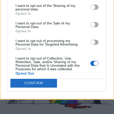
homosexuales quienes reproducen este comportamiento de la
I want to opt-out of the Sharing of my
sociedad. Es decir, se internalizan y se comportan tal cual la
personal data.
Opted In
sociedad espera de ellos.
I want to opt-out of the Sale of my
Asesinato de personas LGBT
Personal Data.
Opted In
I want to opt-out of processing my
Personal Data for Targeted Advertising.
Opted In
I want to opt-out of Collection, Use,
Retention, Sale, and/or Sharing of my
Personal Data that Is Unrelated with the
Purposes for which it was collected.
Opted Out
CONFIRM