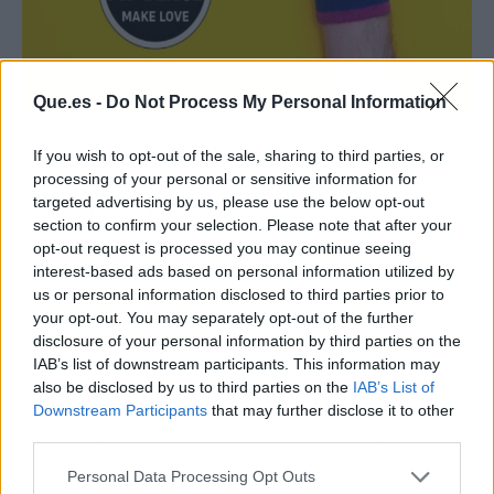
Que.es -
Do Not Process My Personal Information
Homofobia institucional
. Esta es la que proviene debido a una
If you wish to opt-out of the sale, sharing to third parties, or
creencia religiosa o por parte de un Estado.
processing of your personal or sensitive information for
targeted advertising by us, please use the below opt-out
Homofobia en homosexuales.
Este se manifiesta muy común
section to confirm your selection. Please note that after your
en los homosexuales, esta se puede presentar de diferentes
opt-out request is processed you may continue seeing
formas. Aunque puede parecer que no existe un rechazo de
interest-based ads based on personal information utilized by
manera indirecta. Cuando alguien rechaza su deseo,
us or personal information disclosed to third parties prior to
sentimiento y gusto, esto puede afectar las diferentes áreas de
your opt-out. You may separately opt-out of the further
su vida, como relación personales, vida sexual,
salud
física y
disclosure of your personal information by third parties on the
IAB’s list of downstream participants. This information may
emocional.
also be disclosed by us to third parties on the
IAB’s List of
Homofobia aprendida.
Esta se da debido al papel que lo que
Downstream Participants
that may further disclose it to other
inculca la sociedad sobre el papel de los homosexuales; la
third parties.
sociedad dicta que estos tienen que comportarse de una
Personal Data Processing Opt Outs
manera, tenga un diferente estilo de vida y son los mismos