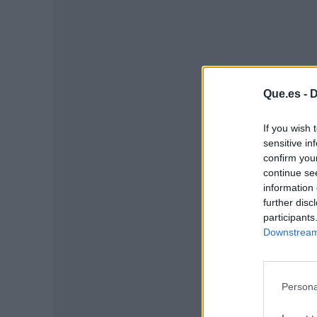
Que.es -
D
If you wish 
sensitive in
confirm you
continue se
information 
P
further disc
participants
Downstream 
Persona