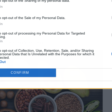
o opt-out of the Sharing of my personal data.
In
o opt-out of the Sale of my Personal Data.
In
to opt-out of processing my Personal Data for Targeted
ing.
ue te convienen
In
o opt-out of Collection, Use, Retention, Sale, and/or Sharing
ersonal Data that Is Unrelated with the Purposes for which it
lected.
Out
CONFIRM