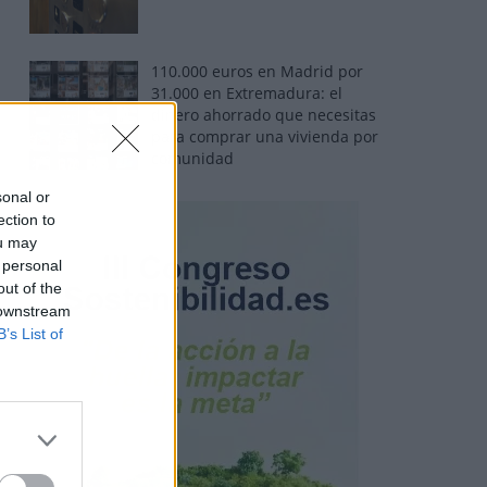
110.000 euros en Madrid por
31.000 en Extremadura: el
dinero ahorrado que necesitas
para comprar una vivienda por
comunidad
sonal or
ection to
ou may
 personal
out of the
 downstream
B’s List of