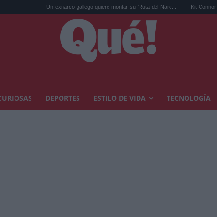
exnarco gallego quiere montar su 'Ruta del Narc...
Kit Connor será Cíclope en los X
CURIOSAS
DEPORTES
ESTILO DE VIDA
TECNOLOGÍA