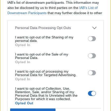
sobre la gravedad de la enfermedad en caso de
IAB’s list of downstream participants. This information may
contagiarse. En concreto, un 36 por ciento
also be disclosed by us to third parties on the
IAB’s List of
considera en esta tercera ronda que sería grave
Downstream Participants
that may further disclose it to other
third parties.
o muy grave (frente al 43% y al 39% de las dos
rondas anteriores). Además, se mantiene en un
Personal Data Processing Opt Outs
26 por ciento el porcentaje de la población que
I want to opt-out of the Sharing of my
cree que sus probabilidades de contagio son
personal data.
elevadas o muy elevadas.
Opted In
I want to opt-out of the Sale of my
En cuanto a la adherencia a las medidas
Personal Data.
Opted In
preventivas, también disminuyen ligeramente
el cumplimiento de las recomendaciones de
I want to opt-out of processing my
Personal Data for Targeted Advertising.
lavarse las manos, guardar la distancia de
Opted In
seguridad, evitar tocarse ojos, nariz y boca con
las manos sucias y evitar reuniones sociales.
I want to opt-out of Collection, Use,
Retention, Sale, and/or Sharing of my
Personal Data that Is Unrelated with the
Purposes for which it was collected.
Por otro lado, la frecuencia de búsqueda de
Opted Out
información ha bajado respecto a la ronda