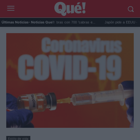
agos eliminó 140.000 cabras con 700 'cabras e...
Japón pide a EEUU que deje de u
Últimas Noticias
- Noticias Que!:
Estilo de vida