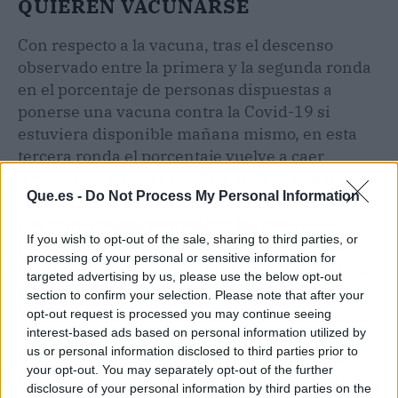
QUIEREN VACUNARSE
Con respecto a la vacuna, tras el descenso
observado entre la primera y la segunda ronda
en el porcentaje de personas dispuestas a
ponerse una vacuna contra la Covid-19 si
estuviera disponible mañana mismo, en esta
tercera ronda el porcentaje vuelve a caer
levemente, al pasar del 43% al 39 por ciento.
Que.es -
Do Not Process My Personal Information
Las principales razones por las que la
If you wish to opt-out of the sale, sharing to third parties, or
población no se pondría la vacuna son: 'me
processing of your personal or sensitive information for
pondría una segunda o tercera, no la primera'
targeted advertising by us, please use the below opt-out
(52%) y 'puede tener riesgos para mi salud'
section to confirm your selection. Please note that after your
(48%).
opt-out request is processed you may continue seeing
interest-based ads based on personal information utilized by
us or personal information disclosed to third parties prior to
Del mismo modo, según los resultados de la
your opt-out. You may separately opt-out of the further
encuesta, disminuye la percepción del riesgo
disclosure of your personal information by third parties on the