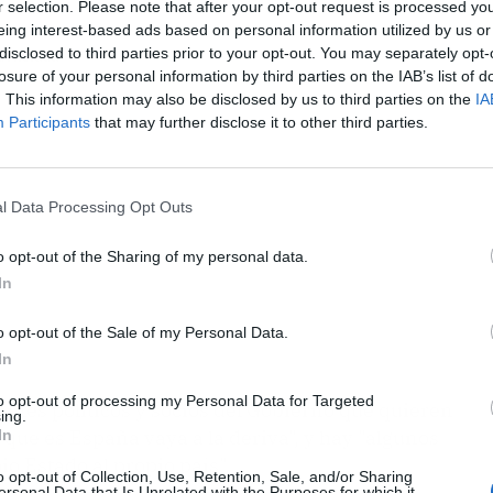
r selection. Please note that after your opt-out request is processed y
eing interest-based ads based on personal information utilized by us or
disclosed to third parties prior to your opt-out. You may separately opt-
ublicidad
losure of your personal information by third parties on the IAB’s list of
. This information may also be disclosed by us to third parties on the
IA
Participants
that may further disclose it to other third parties.
l Data Processing Opt Outs
o opt-out of the Sharing of my personal data.
In
o opt-out of the Sale of my Personal Data.
In
to opt-out of processing my Personal Data for Targeted
entes políticos y socios del Gobierno que quieren
ing.
que es España vaya a la deriva", y hay "algunos
In
o Estado al propio país".
o opt-out of Collection, Use, Retention, Sale, and/or Sharing
ersonal Data that Is Unrelated with the Purposes for which it