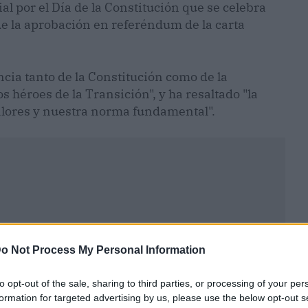
ial por el Día de la Constitución que se celebra
e la aprobación en referéndum de la carta
ia tanto de la Constitución como de la
s héroes de la Transición", y ha resaltado "la
alores y nuestra norma fundamental".
o Not Process My Personal Information
to opt-out of the sale, sharing to third parties, or processing of your per
formation for targeted advertising by us, please use the below opt-out s