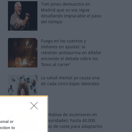
Tom Jones demuestra en
Madrid que su voz sigue
desafiando implacable el paso
del tiempo
Fuego en los cuernos y
millones en ayudas: la
rebelión antitaurina en Alfafar
enciende el debate sobre los
'bous al carrer'
La salud mental ya causa una
de cada cinco bajas laborales
Normativa de ascensores en
comunidades: hasta 40.000
sonal or
euros de coste para adaptarlos
ection to