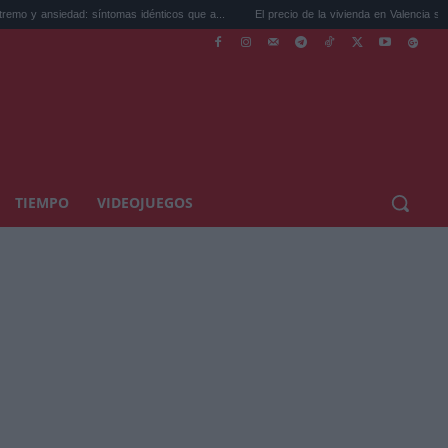
íntomas idénticos que a...
El precio de la vivienda en Valencia sube a 3.485 ...
TIEMPO
VIDEOJUEGOS