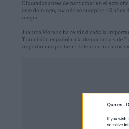
Diputados antes de participar en el acto ofic
este domingo, cuando se cumplen 42 años d
magna.
Juanma Moreno ha reivindicado la importanc
Transición española a la democracia y de "lo
importancia que tiene defender nuestros v
Que.es -
D
If you wish 
sensitive in