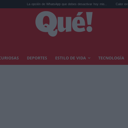
La opción de WhatsApp que debes desactivar hoy mis...
Calor extremo y ansiedad: s
CURIOSAS
DEPORTES
ESTILO DE VIDA
TECNOLOGÍA