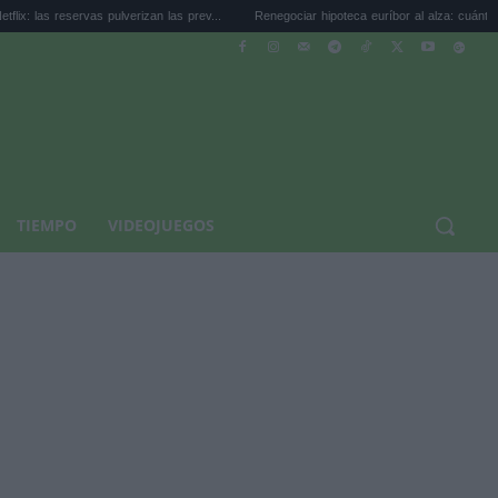
vas pulverizan las prev...
Renegociar hipoteca euríbor al alza: cuánto puedes...
TIEMPO
VIDEOJUEGOS