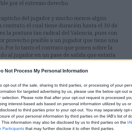
able por el extremo derecho.
r capricho del jugador y mucho menos algún
u contrato, el cual tiene duración hasta el 30 de
es la postura tan radical del Valencia, pues con
ejor provecho posible a un jugador que tiene una
. Por lo tanto el contrato que ponen sobre la
do al jugador en un pase de salida que estaría
o Not Process My Personal Information
r hecho que el jugador se rehúsa a firmar la
unidades tiene fuera del Valencia. Esta
to opt-out of the sale, sharing to third parties, or processing of your per
 ché la cual ya ha dado el primer paso para
formation for targeted advertising by us, please use the below opt-out s
r selection. Please note that after your opt-out request is processed y
l cual pinta para ser una realidad dentro del
eing interest-based ads based on personal information utilized by us or
disclosed to third parties prior to your opt-out. You may separately opt-
losure of your personal information by third parties on the IAB’s list of
. This information may also be disclosed by us to third parties on the
IA
Participants
that may further disclose it to other third parties.