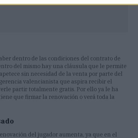
aber dentro de las condiciones del contrato de
entro del mismo hay una cláusula que le permite
 apetece sin necesidad de la venta por parte del
gerencia valencianista que aspira recibir el
rle partir totalmente gratis. Por ello ya le ha
iene que firmar la renovación o verá toda la
sado
renovación del jugador aumenta, ya que en el