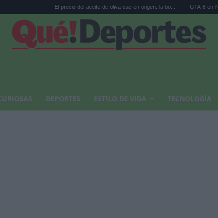
El precio del aceite de oliva cae en origen: la bo...
GTA 6 en Netflix: las reser
CURIOSAS
DEPORTES
ESTILO DE VIDA
TECNOLOGÍA