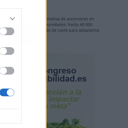
Normativa de ascensores en
comunidades: hasta 40.000
euros de coste para adaptarlos