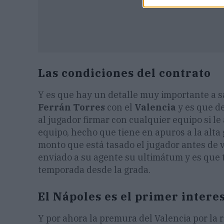
Las condiciones del contrato
Y es que hay un detalle muy importante a s
Ferrán Torres
con el
Valencia
y es que d
al jugador firmar con cualquier equipo si le
equipo, hecho que tiene en apuros a la alta 
monto que está tasado el jugador antes de ve
enviado a su agente su ultimátum y es que t
temporada desde la grada.
El Nápoles es el primer intere
Y por ahora la premura del Valencia por la 