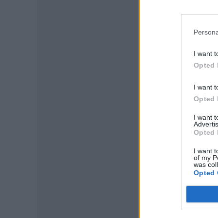
Persona
I want t
Opted 
I want t
Opted 
I want 
P
Advertis
Opted 
I want t
of my P
was col
Opted 