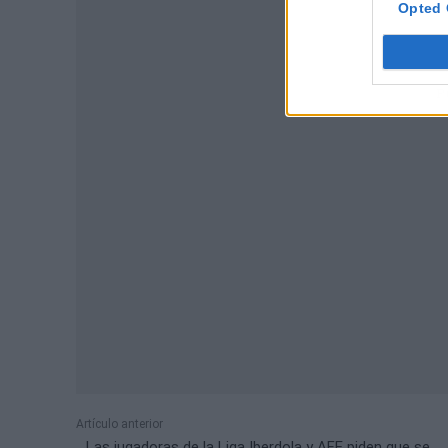
Opted 
P
Artículo anterior
Las jugadoras de la Liga Iberdola y AFE piden que se