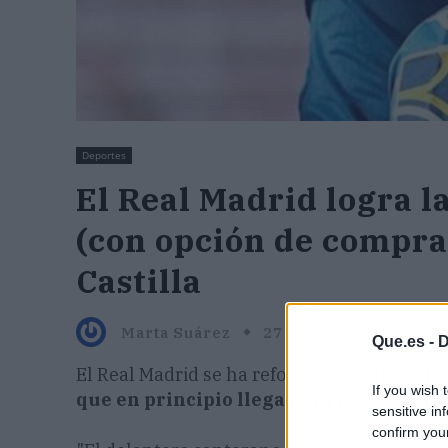
Deportes
El Real Madrid logra l
(con opción de compra)
Castilla
Marta Suárez
27 agosto, 2020 11:04
Que.es -
D
El Real Madrid se ha reforzado con
la cesi
If you wish 
que en principio llega para jugar en e
sensitive in
confirm you