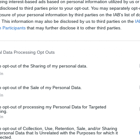
de cedido esta temporada 2020/21 en el Real
eing interest-based ads based on personal information utilized by us or
tre ambas entidades. La entidad blanca tendrá
disclosed to third parties prior to your opt-out. You may separately opt-
losure of your personal information by third parties on the IAB’s list of
 anunció el Getafe en un comunicado.
. This information may also be disclosed by us to third parties on the
IA
Participants
that may further disclose it to other third parties.
 Getafe y la temporada pasada creció a la
 partidos en LaLiga Santander. Además, el
selección española Sub-21 anunciada la semana
l Data Processing Opt Outs
nte para el próximo partido contra Macedonia del
o opt-out of the Sharing of my personal data.
In
o opt-out of the Sale of my Personal Data.
In
to opt-out of processing my Personal Data for Targeted
ing.
In
o opt-out of Collection, Use, Retention, Sale, and/or Sharing
ersonal Data that Is Unrelated with the Purposes for which it
lected.