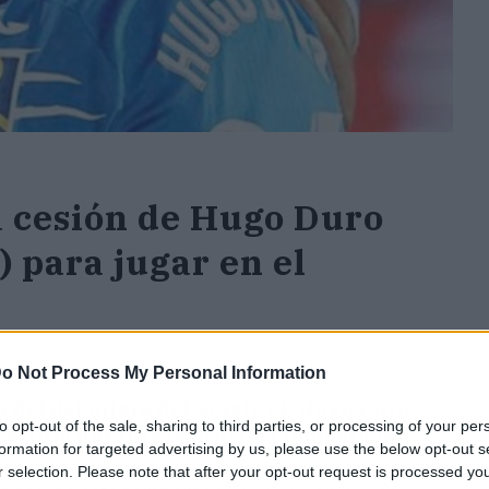
a cesión de Hugo Duro
 para jugar en el
o Not Process My Personal Information
ón del delantero del Getafe CF Hugo Duro,
to opt-out of the sale, sharing to third parties, or processing of your per
l Castilla durante la próxima temporada
.
formation for targeted advertising by us, please use the below opt-out s
r selection. Please note that after your opt-out request is processed y