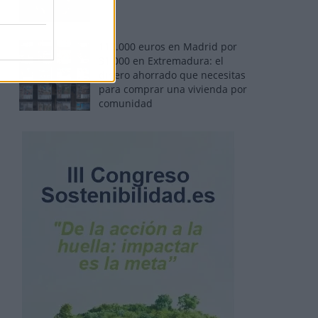
110.000 euros en Madrid por
31.000 en Extremadura: el
dinero ahorrado que necesitas
para comprar una vivienda por
comunidad