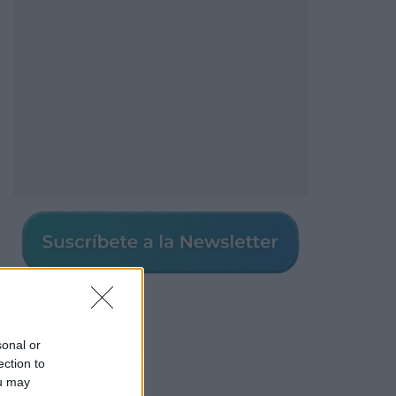
sonal or
Los más vistos
ection to
ou may