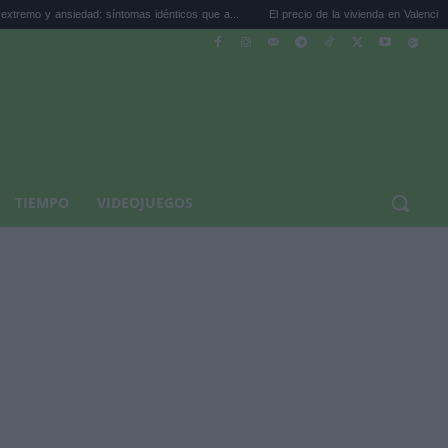
edad: síntomas idénticos que a...
El precio de la vivienda en Valencia sube a 3.485 .
TIEMPO
VIDEOJUEGOS