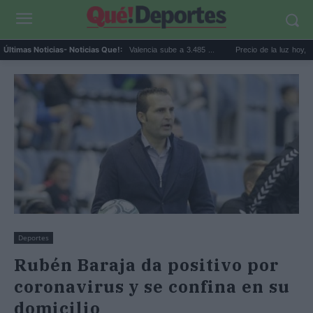
El precio de la vivienda en Valencia sube a 3.485 ...
Precio de la luz hoy, jueves 6 
Últimas Noticias
- Noticias Que!:
Deportes
Rubén Baraja da positivo por
coronavirus y se confina en su
domicilio