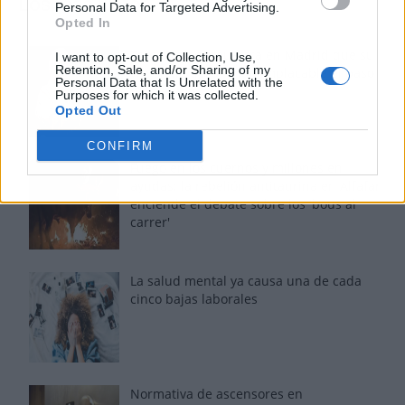
Los más vistos
Personal Data for Targeted Advertising.
Opted In
Tom Jones demuestra en Madrid que su
I want to opt-out of Collection, Use,
Retention, Sale, and/or Sharing of my
voz sigue desafiando implacable el paso
Personal Data that Is Unrelated with the
del tiempo
Purposes for which it was collected.
Opted Out
CONFIRM
Fuego en los cuernos y millones en
ayudas: la rebelión antitaurina en Alfafar
enciende el debate sobre los 'bous al
carrer'
La salud mental ya causa una de cada
cinco bajas laborales
Normativa de ascensores en