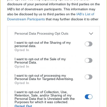
disclosure of your personal information by third parties on the
IAB’s list of downstream participants. This information may
also be disclosed by us to third parties on the
IAB’s List of
Downstream Participants
that may further disclose it to other
third parties.
Personal Data Processing Opt Outs
I want to opt-out of the Sharing of my
personal data.
Opted In
Asimismo,
se mantendrán las competiciones
I want to opt-out of the Sale of my
deportivas a puerta cerrada y sin público, y las
Personal Data.
Opted In
piscinas municipales abiertas al público hasta
el 13 de septiembre
, siempre previa cita y
I want to opt-out of processing my
conforme a los protocolos que el Patronato
Personal Data for Targeted Advertising.
Opted In
Deportivo Municipal viene aplicando desde el
inicio de la temporada de baño.
I want to opt-out of Collection, Use,
Retention, Sale, and/or Sharing of my
Personal Data that Is Unrelated with the
Purposes for which it was collected.
Otro de los programas que adecuará sus aforos
Opted Out