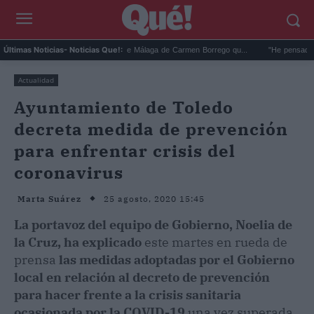
.
La foto en la playa de Málaga de Carmen Borrego qu...
"He pensado en Franco
Últimas Noticias
- Noticias Que!:
Actualidad
Ayuntamiento de Toledo
decreta medida de prevención
para enfrentar crisis del
coronavirus
25 agosto, 2020 15:45
Marta Suárez
La portavoz del equipo de Gobierno, Noelia de
la Cruz, ha explicado
este martes en rueda de
prensa
las medidas adoptadas por el Gobierno
local en relación al decreto de prevención
para hacer frente a la crisis sanitaria
ocasionada por la COVID-19
una vez superada