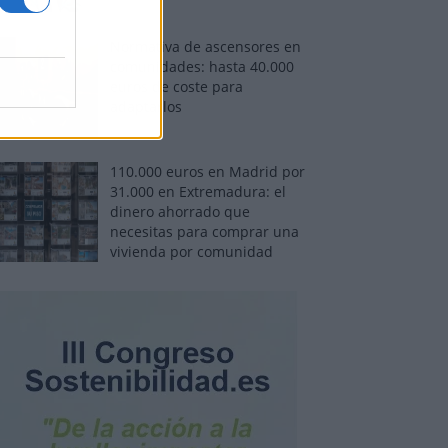
Normativa de ascensores en
comunidades: hasta 40.000
euros de coste para
adaptarlos
110.000 euros en Madrid por
31.000 en Extremadura: el
dinero ahorrado que
necesitas para comprar una
vivienda por comunidad