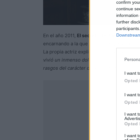
confirm you
continue se
information 
further disc
participants
Downstream 
En el año 2011,
El secreto de Puente Viejo
d
encarnando a la que a día de hoy, es una de 
La propia actriz explicó haber encontrado la
Persona
vivió un inmenso dolor físico y emocional al
rasgos del carácter de su verdugo
".
I want t
Opted 
I want t
Opted 
I want 
Advertis
Opted 
I want t