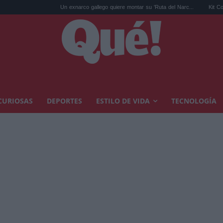
Un exnarco gallego quiere montar su 'Ruta del Narc...
Kit Connor será 
CURIOSAS
DEPORTES
ESTILO DE VIDA
TECNOLOGÍA