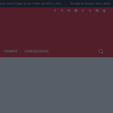
Cíclope en los X-Men del MCU y Hea...
Rosalía en Buenos Aires: detiene el tráfico y 
TIEMPO
VIDEOJUEGOS