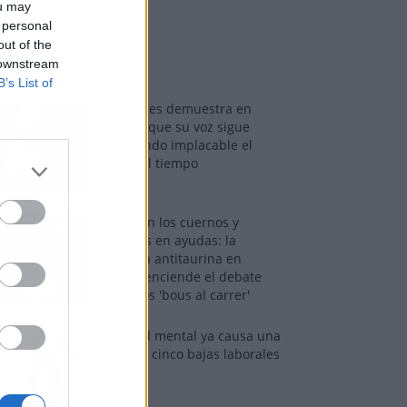
ou may
 personal
out of the
os más vistos
 downstream
B’s List of
Tom Jones demuestra en
Madrid que su voz sigue
desafiando implacable el
paso del tiempo
Fuego en los cuernos y
millones en ayudas: la
rebelión antitaurina en
Alfafar enciende el debate
sobre los 'bous al carrer'
La salud mental ya causa una
de cada cinco bajas laborales