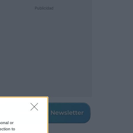
Publicidad
sonal or
ection to