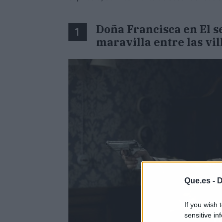
Doña Francisca en El s
1
maravilla entre las vil
Que.es -
D
If you wish 
sensitive in