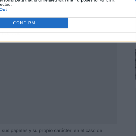
ersonal Data that Is Unrelated with the Purposes for which it
lected.
Out
CONFIRM
Publicidad
sus papeles y su propio carácter, en el caso de