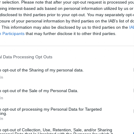
r selection. Please note that after your opt-out request is processed y
eing interest-based ads based on personal information utilized by us or
disclosed to third parties prior to your opt-out. You may separately opt-
L
losure of your personal information by third parties on the IAB’s list of
. This information may also be disclosed by us to third parties on the
IA
Participants
that may further disclose it to other third parties.
io su pistoletazo de salida, y con él, una María Bouzas
las mejores villanas de la televisión, doña Francisca.
 razón por la cual su personaje es tan malvado: "
Ella
l Data Processing Opt Outs
 lado de su primer marido y, para sobrevivir, adoptó
o opt-out of the Sharing of my personal data.
In
o opt-out of the Sale of my Personal Data.
In
to opt-out of processing my Personal Data for Targeted
ing.
In
o opt-out of Collection, Use, Retention, Sale, and/or Sharing