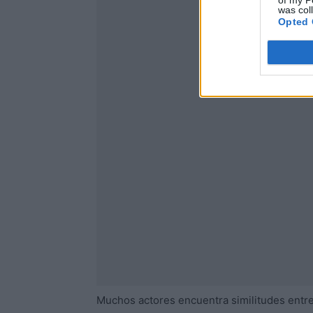
of my P
was col
Opted 
Muchos actores encuentra similitudes entre 