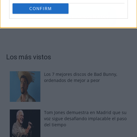
CONFIRM
Los más vistos
Los 7 mejores discos de Bad Bunny,
ordenados de mejor a peor
Tom Jones demuestra en Madrid que su
voz sigue desafiando implacable el paso
del tiempo